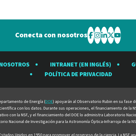
Conecta con nosotros
Visite
Visite
Visite
Visite
Visite
el
el
el
el
el
Observatorio
Observatorio
Observator
Observat
Observ
 NOSOTROS
INTRANET (EN INGLÉS)
G
Rubin
Rubin
Rubin
Rubin
Rubin
POLÍTICA DE PRIVACIDAD
en
en
en
en
en
Facebook
Instagram
LinkedIn
Twitter
YouTu
 Departamento de Energía (
DOE
) apoyarán al Observatorio Rubin en su fase 
entífica con los datos. Durante sus operaciones, el financiamiento de la NS
rativo con la NSF, y el financiamiento del DOE lo administra Laboratorio Nac
rio Nacional de Investigación para la Astronomía Óptica-Infrarroja de la NS
stados Unidos en 1950 para promover el progreso de la ciencia. La NSF apo