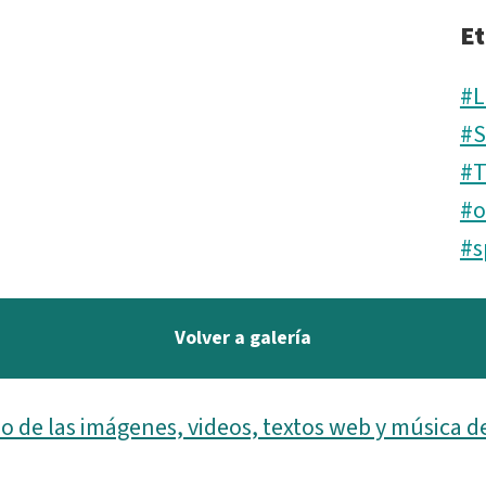
Et
#L
#
#T
#o
#s
Volver a galería
o de las imágenes, videos, textos web y música d