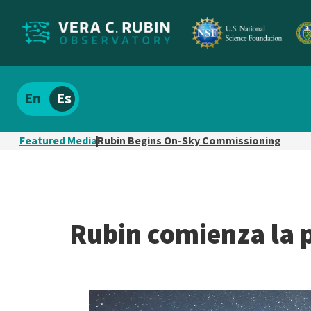
Localizar
Español
el
contenido
Featured Media
Rubin Begins On-Sky Commissioning
del
sitio
Rubin comienza la pu