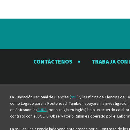
CONTÁCTENOS
TRABAJA CON
La Fundación Nacional de Ciencias (
NSF
) y la Oficina de Ciencias del
como Legado para la Posteridad. También apoyarán la investigación ci
en Astronomía (
AURA
, por su sigla en inglés) bajo un acuerdo colabo
contrato con el DOE. El Observatorio Rubin es operado por el Laborato
La NSF es una agencia independiente creada por el Congreso de los E