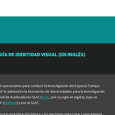
io
orio
atorio
UÍA DE IDENTIDAD VISUAL (EN INGLÉS)
be
de operaciones para conducir la Investigación del Espacio-Tiempo
F lo administra la Asociación de Universidades para la Investigación
ional de Aceleradores SLAC (
SLAC
, por su sigla en inglés), bajo un
F (
NOIRLab
) y por el SLAC.
ya la investigación básica y las personas para crear conocimiento