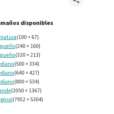
Compart
noirlab2
amaños disponibles
niatura
(
100
×
67
)
queño
(
240
×
160
)
queño
(
320
×
213
)
diano
(
500
×
334
)
diano
(
640
×
427
)
diano
(
800
×
534
)
ande
(
2050
×
1367
)
iginal
(
7952
×
5304
)