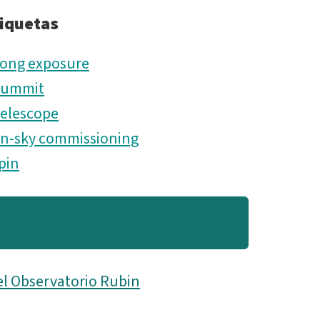
iquetas
ong exposure
Summit
elescope
n-sky commissioning
pin
el Observatorio Rubin