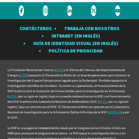
Visite
Visite
Visite
Visite
Visite
el
el
el
el
el
CONTÁCTENOS
TRABAJA CON NOSOTROS
Observatorio
Observatorio
Observatorio
Observatorio
Observat
INTRANET (EN INGLÉS)
Rubin
Rubin
Rubin
Rubin
Rubin
GUÍA DE IDENTIDAD VISUAL (EN INGLÉS)
en
en
en
en
en
POLÍTICA DE PRIVACIDAD
Facebook
Instagram
LinkedIn
Twitter
YouTube
La Fundación Nacional de Ciencias (
NSF
) y la Oficina de Ciencias del Departamento de
Energía (
DOE
) apoyarán al Observatorio Rubin en su fase de operaciones para conducir la
Investigación del Espacio-Tiempo como Legado para la Posteridad. También apoyarán la
investigación científica con los datos. Durante sus operaciones, el financiamiento de la
NSF lo administra la Asociación de Universidades para la Investigación en Astronomía
(
AURA
, por su sigla en inglés) bajo un acuerdo colaborativo con la NSF, y el financiamiento
del DOE lo administra Laboratorio Nacional de Aceleradores SLAC (
SLAC
, por su sigla en
inglés), bajo un contrato con el DOE. El Observatorio Rubin es operado por el Laboratorio
Nacional de Investigación para la Astronomía Óptica-Infrarroja de la NSF (
NOIRLab
) y por
el SLAC.
La NSF es una agencia independiente creada por el Congreso de los Estados Unidos en
1950 para promover el progreso de la ciencia. La NSF apoya la investigación básica y las
personas para crear conocimiento que contribuya a la transformación del futuro.