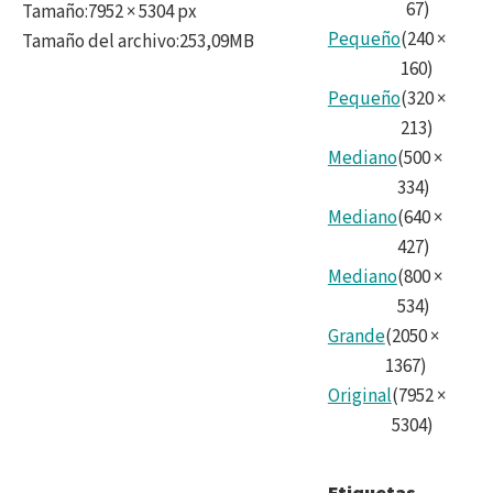
67
)
Tamaño
:
7952 × 5304 px
Pequeño
(
240
×
Tamaño del archivo
:
253,09MB
160
)
Pequeño
(
320
×
213
)
Mediano
(
500
×
334
)
Mediano
(
640
×
427
)
Mediano
(
800
×
534
)
Grande
(
2050
×
1367
)
Original
(
7952
×
5304
)