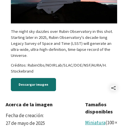
The night sky dazzles over Rubin Observatory in this shot.
Starting later in 2025, Rubin Observatory's decade-long
Legacy Survey of Space and Time (LSST) will generate an
ultra-wide, ultra-high-definition, time-lapse record of the
Universe.
Créditos: RubinObs/NOIRLab/SLAC/DOE/NSF/AURA/H.
Stockebrand
Descargar imagen
Comp
DSC0
Acerca de la imagen
Tamaños
disponibles
Fecha de creación
:
Miniatura
(
100
×
27 de mayo de 2025