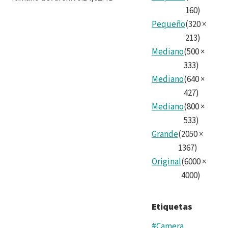
Cam
160
)
Pequeño
(
320
×
Tea
213
)
9.jp
Mediano
(
500
×
333
)
Mediano
(
640
×
427
)
Mediano
(
800
×
533
)
Grande
(
2050
×
1367
)
Original
(
6000
×
4000
)
Etiquetas
#Camera