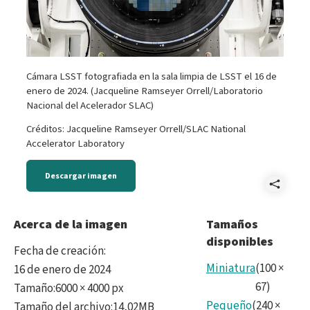
Cámara LSST fotografiada en la sala limpia de LSST el 16 de
enero de 2024. (Jacqueline Ramseyer Orrell/Laboratorio
Nacional del Acelerador SLAC)
Créditos: Jacqueline Ramseyer Orrell/SLAC National
Accelerator Laboratory
Descargar imagen
Comp
LSS
Acerca de la imagen
Tamaños
disponibles
Cam
Fecha de creación
:
and
Miniatura
(
100
×
16 de enero de 2024
67
)
Tamaño
:
6000 × 4000 px
SLA
Pequeño
(
240
×
Tamaño del archivo
:
14,02MB