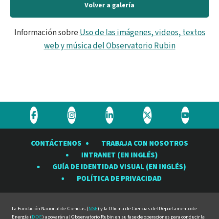
Volver a galería
Información sobre
Uso de las imágenes, videos, textos
web y música del Observatorio Rubin
Visite
Visite
Visite
Visite
Visite
el
el
el
el
el
CONTÁCTENOS
TRABAJA CON NOSOTROS
Observatorio
Observatorio
Observatorio
Observatorio
Observat
INTRANET (EN INGLÉS)
Rubin
Rubin
Rubin
Rubin
Rubin
GUÍA DE IDENTIDAD VISUAL (EN INGLÉS)
en
en
en
en
en
POLÍTICA DE PRIVACIDAD
Facebook
Instagram
LinkedIn
Twitter
YouTube
La Fundación Nacional de Ciencias (
NSF
) y la Oficina de Ciencias del Departamento de
Energía (
DOE
) apoyarán al Observatorio Rubin en su fase de operaciones para conducir la