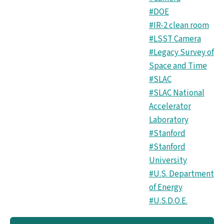
#DOE
#IR-2 clean room
#LSST Camera
#Legacy Survey of
Space and Time
#SLAC
#SLAC National
Accelerator
Laboratory
#Stanford
#Stanford
University
#U.S. Department
of Energy
#U.S.D.O.E.