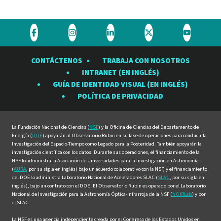
Visite
Visite
Visite
Visite
Visite
el
el
el
el
el
CONTÁCTENOS
TRABAJA CON NOSOTROS
Observatorio
Observatorio
Observatorio
Observatorio
Observat
INTRANET (EN INGLÉS)
Rubin
Rubin
Rubin
Rubin
Rubin
GUÍA DE IDENTIDAD VISUAL (EN INGLÉS)
en
en
en
en
en
POLÍTICA DE PRIVACIDAD
Facebook
Instagram
LinkedIn
Twitter
YouTube
La Fundación Nacional de Ciencias (
NSF
) y la Oficina de Ciencias del Departamento de
Energía (
DOE
) apoyarán al Observatorio Rubin en su fase de operaciones para conducir la
Investigación del Espacio-Tiempo como Legado para la Posteridad. También apoyarán la
investigación científica con los datos. Durante sus operaciones, el financiamiento de la
NSF lo administra la Asociación de Universidades para la Investigación en Astronomía
(
AURA
, por su sigla en inglés) bajo un acuerdo colaborativo con la NSF, y el financiamiento
del DOE lo administra Laboratorio Nacional de Aceleradores SLAC (
SLAC
, por su sigla en
inglés), bajo un contrato con el DOE. El Observatorio Rubin es operado por el Laboratorio
Nacional de Investigación para la Astronomía Óptica-Infrarroja de la NSF (
NOIRLab
) y por
el SLAC.
La NSF es una agencia independiente creada por el Congreso de los Estados Unidos en