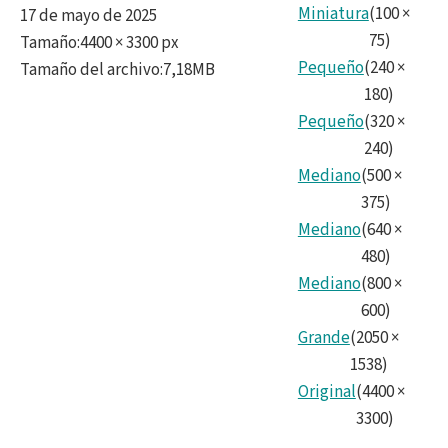
Miniatura
(
100
×
17 de mayo de 2025
75
)
Tamaño
:
4400 × 3300 px
Pequeño
(
240
×
Tamaño del archivo
:
7,18MB
180
)
Pequeño
(
320
×
240
)
Mediano
(
500
×
375
)
Mediano
(
640
×
480
)
Mediano
(
800
×
600
)
Grande
(
2050
×
1538
)
Original
(
4400
×
3300
)