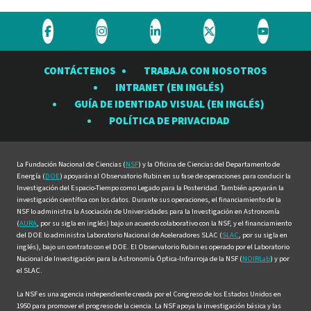
Visite
Visite
Visite
Visite
Visite
el
el
el
el
el
CONTÁCTENOS
TRABAJA CON NOSOTROS
Observatorio
Observatorio
Observatorio
Observatorio
Observat
INTRANET (EN INGLÉS)
Rubin
Rubin
Rubin
Rubin
Rubin
GUÍA DE IDENTIDAD VISUAL (EN INGLÉS)
en
en
en
en
en
POLÍTICA DE PRIVACIDAD
Facebook
Instagram
LinkedIn
Twitter
YouTube
La Fundación Nacional de Ciencias (
NSF
) y la Oficina de Ciencias del Departamento de
Energía (
DOE
) apoyarán al Observatorio Rubin en su fase de operaciones para conducir la
Investigación del Espacio-Tiempo como Legado para la Posteridad. También apoyarán la
investigación científica con los datos. Durante sus operaciones, el financiamiento de la
NSF lo administra la Asociación de Universidades para la Investigación en Astronomía
(
AURA
, por su sigla en inglés) bajo un acuerdo colaborativo con la NSF, y el financiamiento
del DOE lo administra Laboratorio Nacional de Aceleradores SLAC (
SLAC
, por su sigla en
inglés), bajo un contrato con el DOE. El Observatorio Rubin es operado por el Laboratorio
Nacional de Investigación para la Astronomía Óptica-Infrarroja de la NSF (
NOIRLab
) y por
el SLAC.
La NSF es una agencia independiente creada por el Congreso de los Estados Unidos en
1950 para promover el progreso de la ciencia. La NSF apoya la investigación básica y las