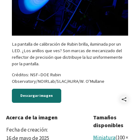
La pantalla de calibración de Rubin brilla, iluminada por un
LED. ¿Los anillos que ves? Son marcas de mecanizado del
reflector de precisión que distribuye la luz uniformemente
por la pantalla.
Créditos: NSF–DOE Rubin
Observatory/NOIRLab/SLAC/AURA/W. O'Mullane
Descargar imagen
Comp
P105
Acerca de la imagen
Tamaños
disponibles
Cali
Fecha de creación
:
Miniatura
(
100
×
16 de mayo de 2025