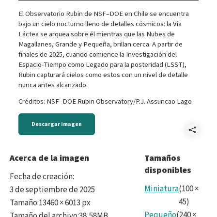
El Observatorio Rubin de NSF–DOE en Chile se encuentra
bajo un cielo nocturno lleno de detalles cósmicos: la Vía
Láctea se arquea sobre él mientras que las Nubes de
Magallanes, Grande y Pequeña, brillan cerca. A partir de
finales de 2025, cuando comience la Investigación del
Espacio-Tiempo como Legado para la posteridad (LSST),
Rubin capturará cielos como estos con un nivel de detalle
nunca antes alcanzado.
Créditos: NSF–DOE Rubin Observatory/P.J. Assuncao Lago
Descargar imagen
Comp
MWp
Acerca de la imagen
Tamaños
disponibles
Fecha de creación
:
Miniatura
(
100
×
3 de septiembre de 2025
45
)
Tamaño
:
13460 × 6013 px
Pequeño
(
240
×
Tamaño del archivo
:
38,58MB