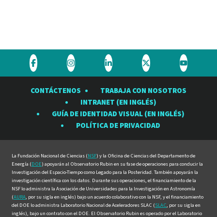
Visite
Visite
Visite
Visite
Visite
el
el
el
el
el
CONTÁCTENOS
TRABAJA CON NOSOTROS
Observatorio
Observatorio
Observatorio
Observatorio
Observat
INTRANET (EN INGLÉS)
Rubin
Rubin
Rubin
Rubin
Rubin
GUÍA DE IDENTIDAD VISUAL (EN INGLÉS)
en
en
en
en
en
POLÍTICA DE PRIVACIDAD
Facebook
Instagram
LinkedIn
Twitter
YouTube
La Fundación Nacional de Ciencias (
NSF
) y la Oficina de Ciencias del Departamento de
Energía (
DOE
) apoyarán al Observatorio Rubin en su fase de operaciones para conducir la
Investigación del Espacio-Tiempo como Legado para la Posteridad. También apoyarán la
investigación científica con los datos. Durante sus operaciones, el financiamiento de la
NSF lo administra la Asociación de Universidades para la Investigación en Astronomía
(
AURA
, por su sigla en inglés) bajo un acuerdo colaborativo con la NSF, y el financiamiento
del DOE lo administra Laboratorio Nacional de Aceleradores SLAC (
SLAC
, por su sigla en
inglés), bajo un contrato con el DOE. El Observatorio Rubin es operado por el Laboratorio