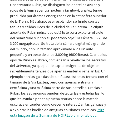
Observatorio Rubin, se distinguen los destellos azules y
rojos de la luminiscencia nocturna (airglow); una luz tenue
producida por átomos energizados en la atmósfera superior
de la Tierra. Más abajo, ese resplandor se funde con las
tenues y cálidas luces de la ciudad de La Serena. La cúpula
abierta de Rubin indica que está listo para explorar el cielo
del hemisferio sur con su poderoso “ojo”: la Cámara LSST de
3.200 megapíxeles. Se trata de la cámara digital más grande
del mundo, con un tamaño aproximado al de un auto
pequeño y un peso de unos 3.000 kg (6600 libras). Cuando los
ojos de Rubin se abren, comienzan a revelarse los secretos
del Universo, ya que puede captar imágenes de objetos
increíblemente tenues que apenas emiten o reflejan luz. Un
ejemplo son las galaxias ultra difusas: sistemas tenues con el
tamaño de la Vía Láctea, pero con apenas entre una
centésima y una milésima parte de sus estrellas. Gracias a
Rubin, los astrónomos pueden detectarlas y estudiarlas, lo
que les ayuda a poner a prueba teorías sobre la materia
oscura, a entender cómo crecen e interactúan las galaxias y
a explorar las huellas de antiguas colisiones cósmicas.
Mira
esta Imagen de la Semana de NOIRLab en noirlab.edu.