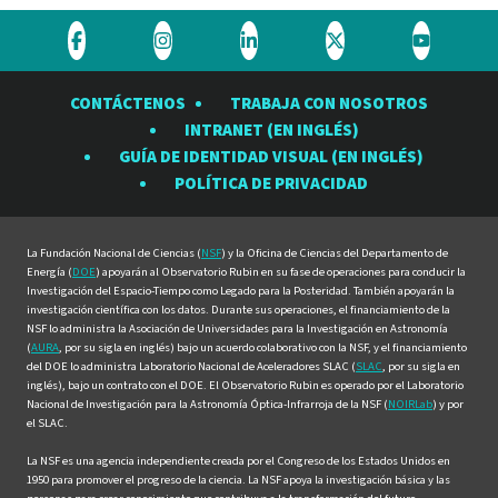
Visite
Visite
Visite
Visite
Visite
el
el
el
el
el
CONTÁCTENOS
TRABAJA CON NOSOTROS
Observatorio
Observatorio
Observatorio
Observatorio
Observat
INTRANET (EN INGLÉS)
Rubin
Rubin
Rubin
Rubin
Rubin
GUÍA DE IDENTIDAD VISUAL (EN INGLÉS)
en
en
en
en
en
POLÍTICA DE PRIVACIDAD
Facebook
Instagram
LinkedIn
Twitter
YouTube
La Fundación Nacional de Ciencias (
NSF
) y la Oficina de Ciencias del Departamento de
Energía (
DOE
) apoyarán al Observatorio Rubin en su fase de operaciones para conducir la
Investigación del Espacio-Tiempo como Legado para la Posteridad. También apoyarán la
investigación científica con los datos. Durante sus operaciones, el financiamiento de la
NSF lo administra la Asociación de Universidades para la Investigación en Astronomía
(
AURA
, por su sigla en inglés) bajo un acuerdo colaborativo con la NSF, y el financiamiento
del DOE lo administra Laboratorio Nacional de Aceleradores SLAC (
SLAC
, por su sigla en
inglés), bajo un contrato con el DOE. El Observatorio Rubin es operado por el Laboratorio
Nacional de Investigación para la Astronomía Óptica-Infrarroja de la NSF (
NOIRLab
) y por
el SLAC.
La NSF es una agencia independiente creada por el Congreso de los Estados Unidos en
1950 para promover el progreso de la ciencia. La NSF apoya la investigación básica y las