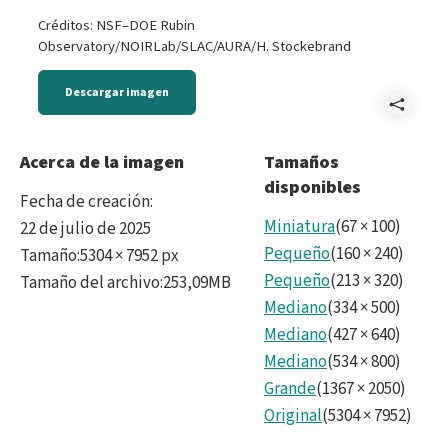
Créditos: NSF–DOE Rubin
Observatory/NOIRLab/SLAC/AURA/H. Stockebrand
Descargar imagen
Comp
DSC
Acerca de la imagen
Tamaños
disponibles
16bi
Fecha de creación
:
Miniatura
(
67
×
100
)
22 de julio de 2025
Pequeño
(
160
×
240
)
Tamaño
:
5304 × 7952 px
Pequeño
(
213
×
320
)
Tamaño del archivo
:
253,09MB
Mediano
(
334
×
500
)
Mediano
(
427
×
640
)
Mediano
(
534
×
800
)
Grande
(
1367
×
2050
)
Original
(
5304
×
7952
)