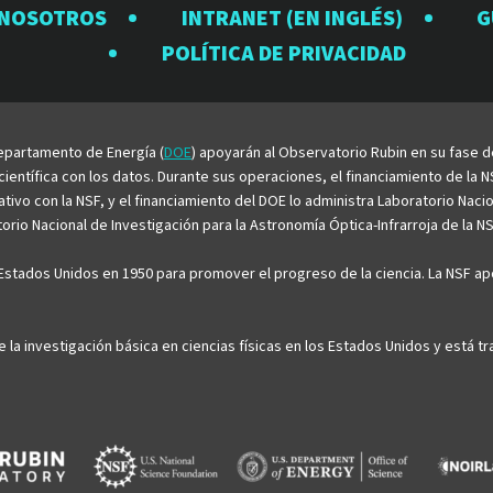
Observatorio
Observatorio
Observator
Observat
Observ
 NOSOTROS
INTRANET (EN INGLÉS)
G
Rubin
Rubin
Rubin
Rubin
Rubin
POLÍTICA DE PRIVACIDAD
en
en
en
en
en
Facebook
Instagram
LinkedIn
Twitter
YouTu
 Departamento de Energía (
DOE
) apoyarán al Observatorio Rubin en su fase 
entífica con los datos. Durante sus operaciones, el financiamiento de la NS
rativo con la NSF, y el financiamiento del DOE lo administra Laboratorio Nac
rio Nacional de Investigación para la Astronomía Óptica-Infrarroja de la NS
stados Unidos en 1950 para promover el progreso de la ciencia. La NSF apo
e la investigación básica en ciencias físicas en los Estados Unidos y está 