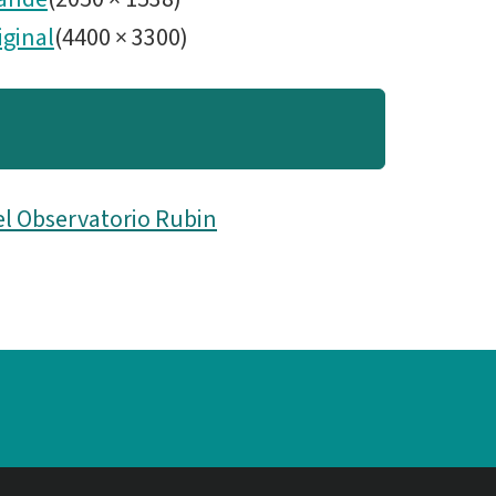
iginal
(
4400
×
3300
)
el Observatorio Rubin