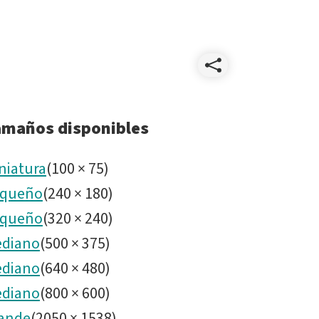
Compart
P105692
amaños disponibles
petunia.
niatura
(
100
×
75
)
queño
(
240
×
180
)
queño
(
320
×
240
)
diano
(
500
×
375
)
diano
(
640
×
480
)
diano
(
800
×
600
)
ande
(
2050
×
1538
)