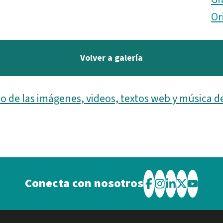
Or
Volver a galería
o de las imágenes, videos, textos web y música d
Conecta con nosotros
Visite
Visite
Visite
Visite
Visite
el
el
el
el
el