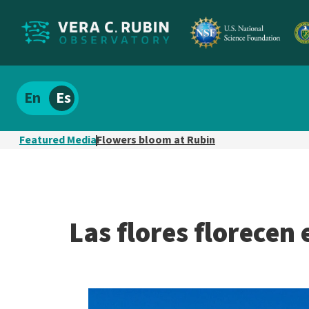
Localizar
Español
el
contenido
Featured Media
Flowers bloom at Rubin
del
sitio
Las flores florecen