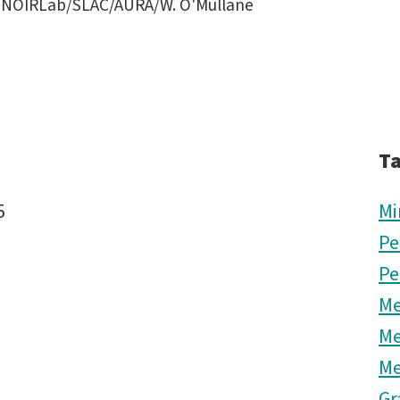
y/NOIRLab/SLAC/AURA/W. O'Mullane
T
5
Mi
Pe
Pe
Me
Me
Me
Gr