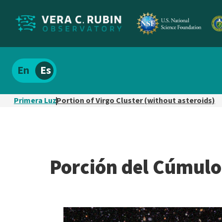
Localizar
Español
el
contenido
Primera Luz
Portion of Virgo Cluster (without asteroids)
del
sitio
Porción del Cúmulo 