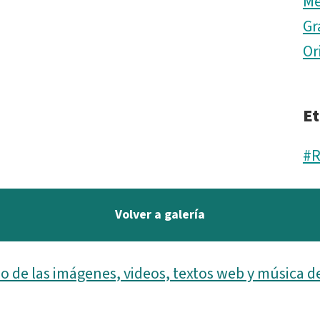
Me
Gr
Or
Et
#R
Volver a galería
o de las imágenes, videos, textos web y música d