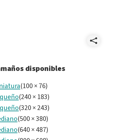
Compart
IM6b.tif
amaños disponibles
niatura
(
100
×
76
)
queño
(
240
×
183
)
queño
(
320
×
243
)
diano
(
500
×
380
)
diano
(
640
×
487
)