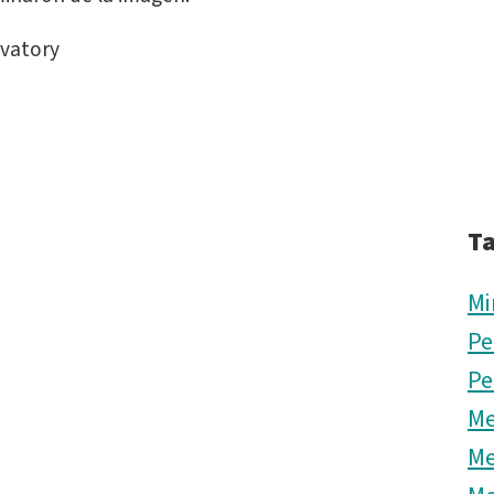
rvatory
T
Mi
Pe
Pe
Me
Me