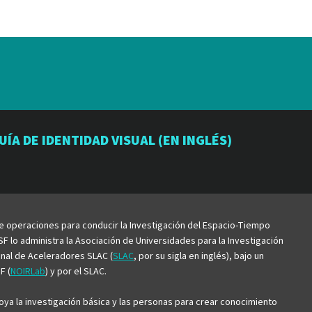
io
orio
atorio
UÍA DE IDENTIDAD VISUAL (EN INGLÉS)
be
de operaciones para conducir la Investigación del Espacio-Tiempo
F lo administra la Asociación de Universidades para la Investigación
ional de Aceleradores SLAC (
SLAC
, por su sigla en inglés), bajo un
F (
NOIRLab
) y por el SLAC.
ya la investigación básica y las personas para crear conocimiento