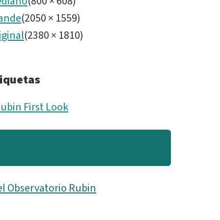
diano
(
800
×
608
)
ande
(
2050
×
1559
)
iginal
(
2380
×
1810
)
iquetas
ubin First Look
el Observatorio Rubin