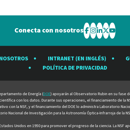
Conecta con nosotros
Visite
Visite
Visite
Visite
Visite
el
el
el
el
el
Observatorio
Observatorio
Observator
Observat
Observ
 NOSOTROS
INTRANET (EN INGLÉS)
G
Rubin
Rubin
Rubin
Rubin
Rubin
POLÍTICA DE PRIVACIDAD
en
en
en
en
en
Facebook
Instagram
LinkedIn
Twitter
YouTu
 Departamento de Energía (
DOE
) apoyarán al Observatorio Rubin en su fase 
entífica con los datos. Durante sus operaciones, el financiamiento de la NS
rativo con la NSF, y el financiamiento del DOE lo administra Laboratorio Nac
rio Nacional de Investigación para la Astronomía Óptica-Infrarroja de la NS
stados Unidos en 1950 para promover el progreso de la ciencia. La NSF apo