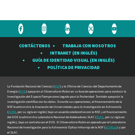
Visite
Visite
Visite
Visite
Visite
el
el
el
el
el
CONTÁCTENOS
TRABAJA CON NOSOTROS
Observatorio
Observatorio
Observatorio
Observatorio
Observat
INTRANET (EN INGLÉS)
Rubin
Rubin
Rubin
Rubin
Rubin
GUÍA DE IDENTIDAD VISUAL (EN INGLÉS)
en
en
en
en
en
POLÍTICA DE PRIVACIDAD
Facebook
Instagram
LinkedIn
Twitter
YouTube
La Fundación Nacional de Ciencias (
NSF
) y la Oficina de Ciencias del Departamento de
Energía (
DOE
) apoyarán al Observatorio Rubin en su fase de operaciones para conducir la
Investigación del Espacio-Tiempo como Legado para la Posteridad. También apoyarán la
investigación científica con los datos. Durante sus operaciones, el financiamiento de la
NSF lo administra la Asociación de Universidades para la Investigación en Astronomía
(
AURA
, por su sigla en inglés) bajo un acuerdo colaborativo con la NSF, y el financiamiento
del DOE lo administra Laboratorio Nacional de Aceleradores SLAC (
SLAC
, por su sigla en
inglés), bajo un contrato con el DOE. El Observatorio Rubin es operado por el Laboratorio
Nacional de Investigación para la Astronomía Óptica-Infrarroja de la NSF (
NOIRLab
) y por
el SLAC.