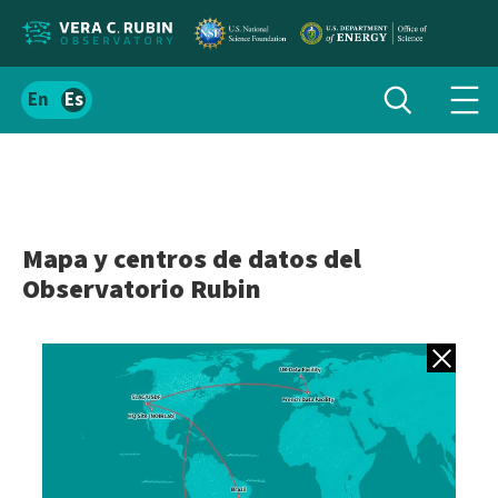
Localizar
Alternar
Español
Alte
búsqueda
el
men
contenido
de
del
nav
sitio
Mapa y centros de datos del
Observatorio Rubin
Volver a gale