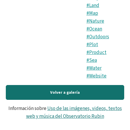
#Land
#Map
#Nature
#Ocean
#Outdoors
#Plot
#Product
#Sea
#Water
#Website
Volver a galería
Información sobre
Uso de las imágenes, videos, textos
web y música del Observatorio Rubin