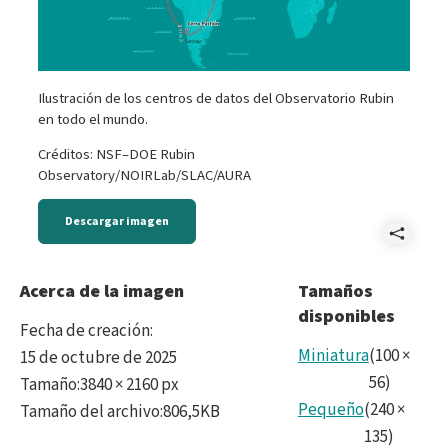
Ilustración de los centros de datos del Observatorio Rubin
en todo el mundo.
Créditos: NSF–DOE Rubin
Observatory/NOIRLab/SLAC/AURA
Descargar imagen
Comp
2025
Acerca de la imagen
Tamaños
disponibles
Data
Fecha de creación
:
Map
Miniatura
(
100
×
15 de octubre de 2025
56
)
Tamaño
:
3840 × 2160 px
-
Pequeño
(
240
×
Tamaño del archivo
:
806,5KB
ENG.
135
)