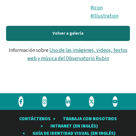
#Icon
#Illustration
Volver a galería
Información sobre
Uso de las imágenes, videos, textos
web y música del Observatorio Rubin
Visite
Visite
Visite
Visite
Visite
el
el
el
el
el
CONTÁCTENOS
TRABAJA CON NOSOTROS
Observatorio
Observatorio
Observatorio
Observatorio
Observat
INTRANET (EN INGLÉS)
Rubin
Rubin
Rubin
Rubin
Rubin
GUÍA DE IDENTIDAD VISUAL (EN INGLÉS)