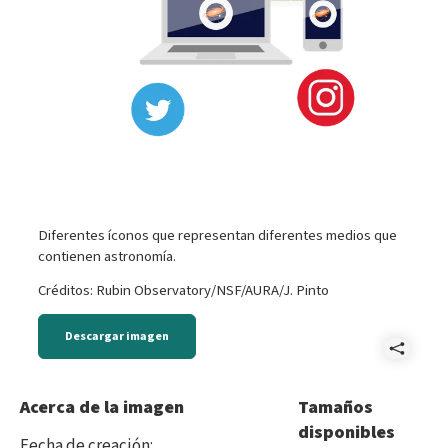
Diferentes íconos que representan diferentes medios que
contienen astronomía.
Créditos: Rubin Observatory/NSF/AURA/J. Pinto
Descargar imagen
Comp
Medi
Acerca de la imagen
Tamaños
disponibles
Fecha de creación
: