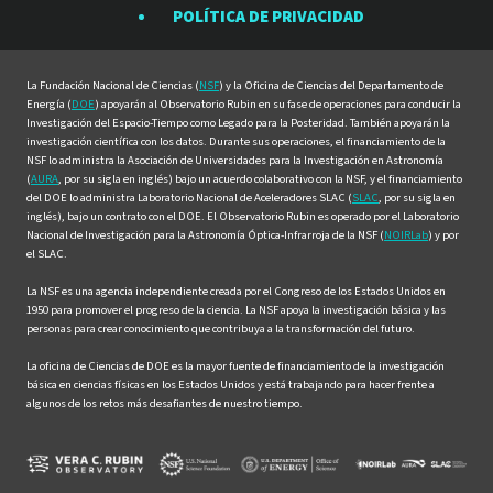
en
en
en
en
en
POLÍTICA DE PRIVACIDAD
Facebook
Instagram
LinkedIn
Twitter
YouTube
La Fundación Nacional de Ciencias (
NSF
) y la Oficina de Ciencias del Departamento de
Energía (
DOE
) apoyarán al Observatorio Rubin en su fase de operaciones para conducir la
Investigación del Espacio-Tiempo como Legado para la Posteridad. También apoyarán la
investigación científica con los datos. Durante sus operaciones, el financiamiento de la
NSF lo administra la Asociación de Universidades para la Investigación en Astronomía
(
AURA
, por su sigla en inglés) bajo un acuerdo colaborativo con la NSF, y el financiamiento
del DOE lo administra Laboratorio Nacional de Aceleradores SLAC (
SLAC
, por su sigla en
inglés), bajo un contrato con el DOE. El Observatorio Rubin es operado por el Laboratorio
Nacional de Investigación para la Astronomía Óptica-Infrarroja de la NSF (
NOIRLab
) y por
el SLAC.
La NSF es una agencia independiente creada por el Congreso de los Estados Unidos en
1950 para promover el progreso de la ciencia. La NSF apoya la investigación básica y las
personas para crear conocimiento que contribuya a la transformación del futuro.
La oficina de Ciencias de DOE es la mayor fuente de financiamiento de la investigación
básica en ciencias físicas en los Estados Unidos y está trabajando para hacer frente a
algunos de los retos más desafiantes de nuestro tiempo.