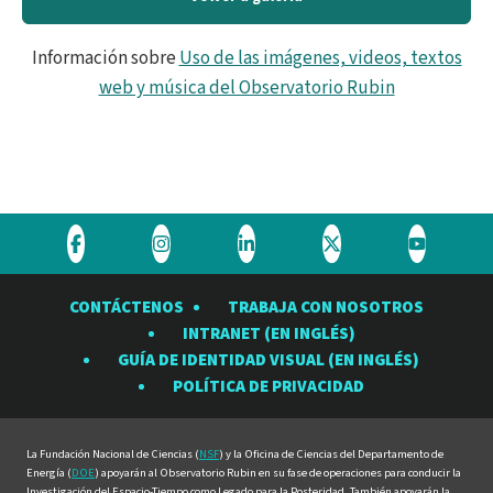
Información sobre
Uso de las imágenes, videos, textos
web y música del Observatorio Rubin
Visite
Visite
Visite
Visite
Visite
el
el
el
el
el
CONTÁCTENOS
TRABAJA CON NOSOTROS
Observatorio
Observatorio
Observatorio
Observatorio
Observat
INTRANET (EN INGLÉS)
Rubin
Rubin
Rubin
Rubin
Rubin
GUÍA DE IDENTIDAD VISUAL (EN INGLÉS)
en
en
en
en
en
POLÍTICA DE PRIVACIDAD
Facebook
Instagram
LinkedIn
Twitter
YouTube
La Fundación Nacional de Ciencias (
NSF
) y la Oficina de Ciencias del Departamento de
Energía (
DOE
) apoyarán al Observatorio Rubin en su fase de operaciones para conducir la
Investigación del Espacio-Tiempo como Legado para la Posteridad. También apoyarán la