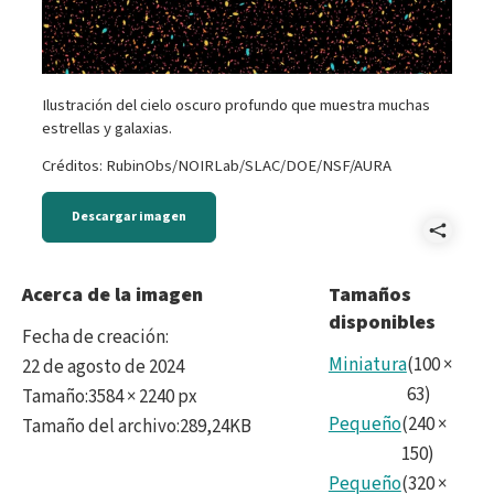
Ilustración del cielo oscuro profundo que muestra muchas
estrellas y galaxias.
Créditos: RubinObs/NOIRLab/SLAC/DOE/NSF/AURA
Descargar imagen
Comp
Esse
Acerca de la imagen
Tamaños
disponibles
hero
Fecha de creación
:
ima
Miniatura
(
100
×
22 de agosto de 2024
63
)
Tamaño
:
3584 × 2240 px
-
Pequeño
(
240
×
Tamaño del archivo
:
289,24KB
5.jp
150
)
Pequeño
(
320
×