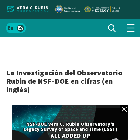
Localizar
Alternar
Español
Alte
búsqueda
el
men
contenido
de
del
nav
sitio
La Investigación del Observatorio
Rubin de NSF–DOE en cifras (en
inglés)
Volver a gale