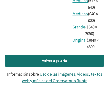
Mediano
(
512
×
-
640
)
ENG
Mediano
(
640
×
800
)
Grande
(
1640
×
2050
)
Original
(
3840
×
4800
)
Volver a galería
Información sobre
Uso de las imágenes, videos, textos
web y música del Observatorio Rubin