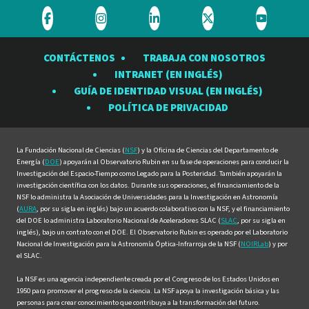
Visite
Visite
Visite
Visite
Visite
el
el
el
el
el
CONTÁCTENOS
TRABAJA CON NOSOTROS
Observatorio
Observatorio
Observatorio
Observatorio
Observat
INTRANET (EN INGLÉS)
Rubin
Rubin
Rubin
Rubin
Rubin
GUÍA DE IDENTIDAD VISUAL (EN INGLÉS)
en
en
en
en
en
POLÍTICA DE PRIVACIDAD
Facebook
Instagram
LinkedIn
Twitter
YouTube
La Fundación Nacional de Ciencias (
NSF
) y la Oficina de Ciencias del Departamento de
Energía (
DOE
) apoyarán al Observatorio Rubin en su fase de operaciones para conducir la
Investigación del Espacio-Tiempo como Legado para la Posteridad. También apoyarán la
investigación científica con los datos. Durante sus operaciones, el financiamiento de la
NSF lo administra la Asociación de Universidades para la Investigación en Astronomía
(
AURA
, por su sigla en inglés) bajo un acuerdo colaborativo con la NSF, y el financiamiento
del DOE lo administra Laboratorio Nacional de Aceleradores SLAC (
SLAC
, por su sigla en
inglés), bajo un contrato con el DOE. El Observatorio Rubin es operado por el Laboratorio
Nacional de Investigación para la Astronomía Óptica-Infrarroja de la NSF (
NOIRLab
) y por
el SLAC.
La NSF es una agencia independiente creada por el Congreso de los Estados Unidos en
1950 para promover el progreso de la ciencia. La NSF apoya la investigación básica y las
personas para crear conocimiento que contribuya a la transformación del futuro.