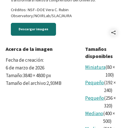
transformará nuestra comprensión del Universo.
Créditos: NSF–DOE Vera C. Rubin
Observatory/NOIRLab/SLAC/AURA
Descargar imagen
Comp
2026
Acerca de la imagen
Tamaños
disponibles
LSS
Fecha de creación
:
Surv
Miniatura
(
80
×
6 de marzo de 2026
100
)
Tamaño
:
3840 × 4800 px
Tota
Pequeño
(
192
×
Tamaño del archivo
:
2,93MB
Num
240
)
Pequeño
(
256
×
Info
320
)
-
Mediano
(
400
×
4_5
500
)