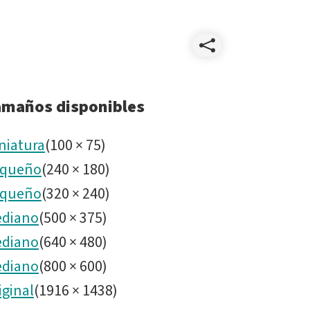
Compart
The
amaños disponibles
Site
niatura
(
100
×
75
)
queño
(
240
×
180
)
-
queño
(
320
×
240
)
2022030
diano
(
500
×
375
)
diano
(
640
×
480
)
Rubin
diano
(
800
×
600
)
iginal
(
1916
×
1438
)
Observa