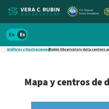
Localizar
Español
el
contenido
Gráficos y Ilustraciones
Rubin Observatory data centers 
del
sitio
Mapa y centros de 