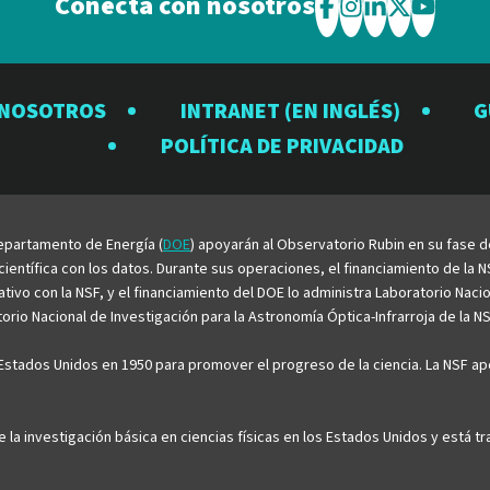
Conecta con nosotros
Visite
Visite
Visite
Visite
Visite
el
el
el
el
el
Observatorio
Observatorio
Observator
Observat
Observ
 NOSOTROS
INTRANET (EN INGLÉS)
G
Rubin
Rubin
Rubin
Rubin
Rubin
POLÍTICA DE PRIVACIDAD
en
en
en
en
en
Facebook
Instagram
LinkedIn
Twitter
YouTu
 Departamento de Energía (
DOE
) apoyarán al Observatorio Rubin en su fase 
entífica con los datos. Durante sus operaciones, el financiamiento de la NS
rativo con la NSF, y el financiamiento del DOE lo administra Laboratorio Nac
rio Nacional de Investigación para la Astronomía Óptica-Infrarroja de la NS
stados Unidos en 1950 para promover el progreso de la ciencia. La NSF apo
e la investigación básica en ciencias físicas en los Estados Unidos y está 