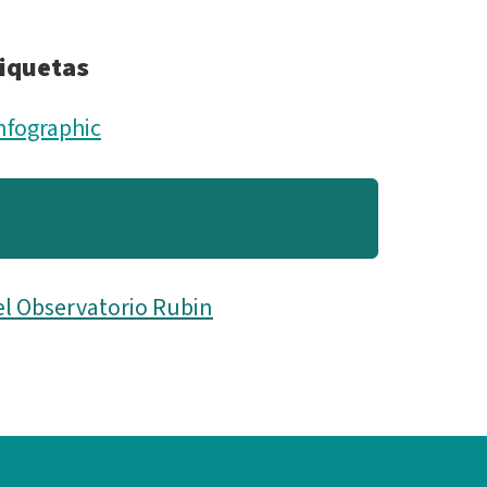
location
iquetas
-
nfographic
ESP.png
el Observatorio Rubin