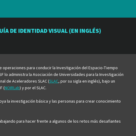
io
orio
atorio
UÍA DE IDENTIDAD VISUAL (EN INGLÉS)
be
de operaciones para conducir la Investigación del Espacio-Tiempo
F lo administra la Asociación de Universidades para la Investigación
ional de Aceleradores SLAC (
SLAC
, por su sigla en inglés), bajo un
F (
NOIRLab
) y por el SLAC.
ya la investigación básica y las personas para crear conocimiento
trabajando para hacer frente a algunos de los retos más desafiantes