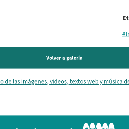
Et
#I
Volver a galería
o de las imágenes, videos, textos web y música d