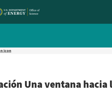
on icon
gación Una ventana hacia l