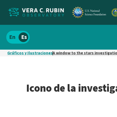
Localizar
Español
el
contenido
Gráficos y Ilustraciones
A window to the stars investigati
del
sitio
Icono de la investi