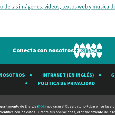
o de las imágenes, videos, textos web y música d
Conecta con nosotros
Visite
Visite
Visite
Visite
Visite
el
el
el
el
el
Observatorio
Observatorio
Observator
Observat
Observ
 NOSOTROS
INTRANET (EN INGLÉS)
G
Rubin
Rubin
Rubin
Rubin
Rubin
POLÍTICA DE PRIVACIDAD
en
en
en
en
en
Facebook
Instagram
LinkedIn
Twitter
YouTu
 Departamento de Energía (
DOE
) apoyarán al Observatorio Rubin en su fase 
entífica con los datos. Durante sus operaciones, el financiamiento de la NS