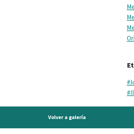
Me
Me
Me
Or
Et
#I
#I
Volver a galería