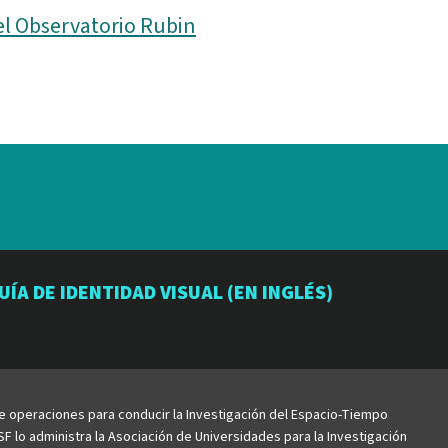
el Observatorio Rubin
io
orio
atorio
UÍA DE IDENTIDAD VISUAL (EN INGLÉS)
be
de operaciones para conducir la Investigación del Espacio-Tiempo
F lo administra la Asociación de Universidades para la Investigación