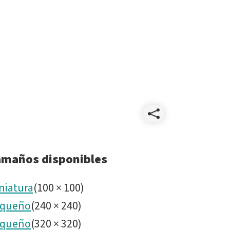
Compart
A
amaños disponibles
window
niatura
(
100
×
100
)
queño
(
240
×
240
)
to
queño
(
320
×
320
)