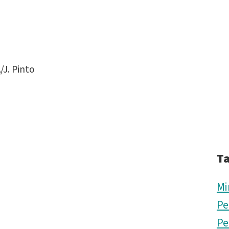
J. Pinto
T
Mi
Pe
Pe