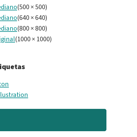
the
diano
(
500
×
500
)
diano
(
640
×
640
)
stars
diano
(
800
×
800
)
iginal
(
1000
×
1000
)
investig
iquetas
con
llustration