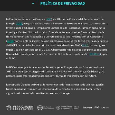
en
en
en
en
en
POLÍTICA DE PRIVACIDAD
Facebook
Instagram
LinkedIn
Twitter
YouTube
La Fundación Nacional de Ciencias (
NSF
) y la Oficina de Ciencias del Departamento de
Energía (
DOE
) apoyarán al Observatorio Rubin en su fase de operaciones para conducir la
Investigación del Espacio-Tiempo como Legado para la Posteridad. También apoyarán la
investigación científica con los datos. Durante sus operaciones, el financiamiento de la
NSF lo administra la Asociación de Universidades para la Investigación en Astronomía
(
AURA
, por su sigla en inglés) bajo un acuerdo colaborativo con la NSF, y el financiamiento
del DOE lo administra Laboratorio Nacional de Aceleradores SLAC (
SLAC
, por su sigla en
inglés), bajo un contrato con el DOE. El Observatorio Rubin es operado por el Laboratorio
Nacional de Investigación para la Astronomía Óptica-Infrarroja de la NSF (
NOIRLab
) y por
el SLAC.
La NSF es una agencia independiente creada por el Congreso de los Estados Unidos en
1950 para promover el progreso de la ciencia. La NSF apoya la investigación básica y las
personas para crear conocimiento que contribuya a la transformación del futuro.
La oficina de Ciencias de DOE es la mayor fuente de financiamiento de la investigación
básica en ciencias físicas en los Estados Unidos y está trabajando para hacer frente a
algunos de los retos más desafiantes de nuestro tiempo.