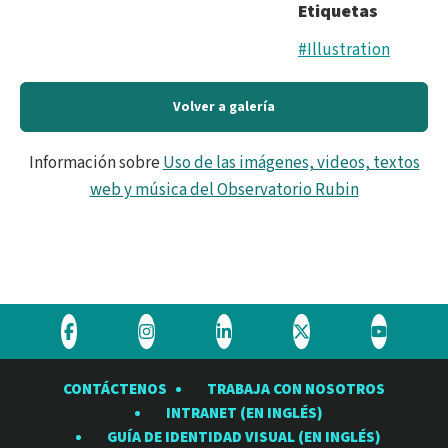
Etiquetas
#Illustration
Volver a galería
Información sobre
Uso de las imágenes, videos, textos
web y música del Observatorio Rubin
Visite
Visite
Visite
Visite
Visite
el
el
el
el
el
CONTÁCTENOS
TRABAJA CON NOSOTROS
Observatorio
Observatorio
Observatorio
Observatorio
Observat
INTRANET (EN INGLÉS)
Rubin
Rubin
Rubin
Rubin
Rubin
GUÍA DE IDENTIDAD VISUAL (EN INGLÉS)