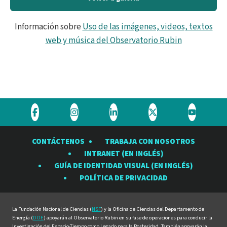
Información sobre
Uso de las imágenes, videos, textos
web y música del Observatorio Rubin
Visite
Visite
Visite
Visite
Visite
el
el
el
el
el
CONTÁCTENOS
TRABAJA CON NOSOTROS
Observatorio
Observatorio
Observatorio
Observatorio
Observat
INTRANET (EN INGLÉS)
Rubin
Rubin
Rubin
Rubin
Rubin
GUÍA DE IDENTIDAD VISUAL (EN INGLÉS)
en
en
en
en
en
POLÍTICA DE PRIVACIDAD
Facebook
Instagram
LinkedIn
Twitter
YouTube
La Fundación Nacional de Ciencias (
NSF
) y la Oficina de Ciencias del Departamento de
Energía (
DOE
) apoyarán al Observatorio Rubin en su fase de operaciones para conducir la
Investigación del Espacio-Tiempo como Legado para la Posteridad. También apoyarán la