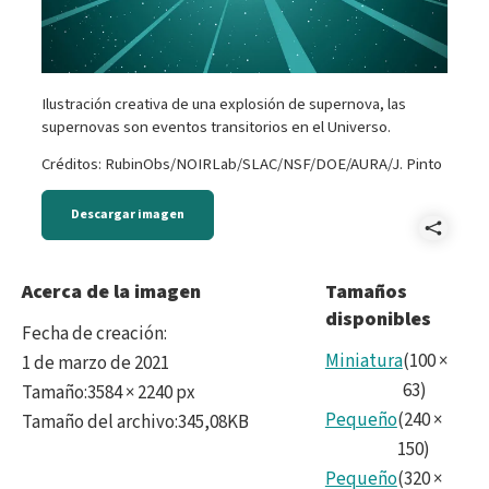
Ilustración creativa de una explosión de supernova, las
supernovas son eventos transitorios en el Universo.
Créditos: RubinObs/NOIRLab/SLAC/NSF/DOE/AURA/J. Pinto
Descargar imagen
Comp
2022
Acerca de la imagen
Tamaños
disponibles
Tran
Fecha de creación
:
even
Miniatura
(
100
×
1 de marzo de 2021
63
)
Tamaño
:
3584 × 2240 px
Pequeño
(
240
×
Tamaño del archivo
:
345,08KB
150
)
Pequeño
(
320
×