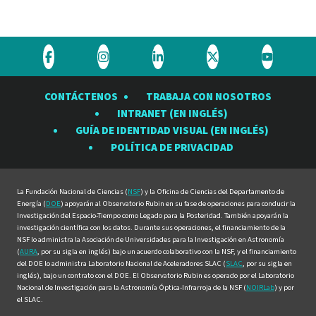
Visite
Visite
Visite
Visite
Visite
el
el
el
el
el
CONTÁCTENOS
TRABAJA CON NOSOTROS
Observatorio
Observatorio
Observatorio
Observatorio
Observat
INTRANET (EN INGLÉS)
Rubin
Rubin
Rubin
Rubin
Rubin
GUÍA DE IDENTIDAD VISUAL (EN INGLÉS)
en
en
en
en
en
POLÍTICA DE PRIVACIDAD
Facebook
Instagram
LinkedIn
Twitter
YouTube
La Fundación Nacional de Ciencias (
NSF
) y la Oficina de Ciencias del Departamento de
Energía (
DOE
) apoyarán al Observatorio Rubin en su fase de operaciones para conducir la
Investigación del Espacio-Tiempo como Legado para la Posteridad. También apoyarán la
investigación científica con los datos. Durante sus operaciones, el financiamiento de la
NSF lo administra la Asociación de Universidades para la Investigación en Astronomía
(
AURA
, por su sigla en inglés) bajo un acuerdo colaborativo con la NSF, y el financiamiento
del DOE lo administra Laboratorio Nacional de Aceleradores SLAC (
SLAC
, por su sigla en
inglés), bajo un contrato con el DOE. El Observatorio Rubin es operado por el Laboratorio
Nacional de Investigación para la Astronomía Óptica-Infrarroja de la NSF (
NOIRLab
) y por
el SLAC.