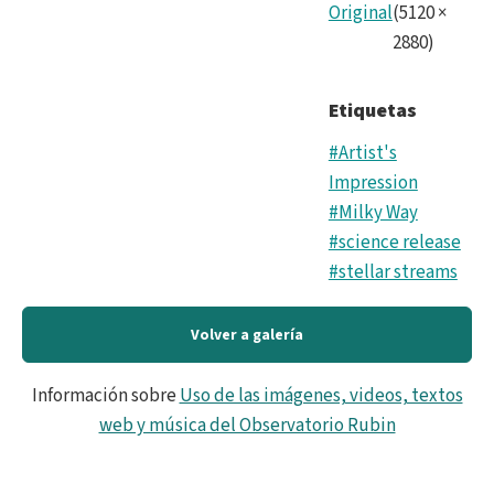
Original
(
5120
×
2880
)
Etiquetas
#Artist's
Impression
#Milky Way
#science release
#stellar streams
Volver a galería
Información sobre
Uso de las imágenes, videos, textos
web y música del Observatorio Rubin