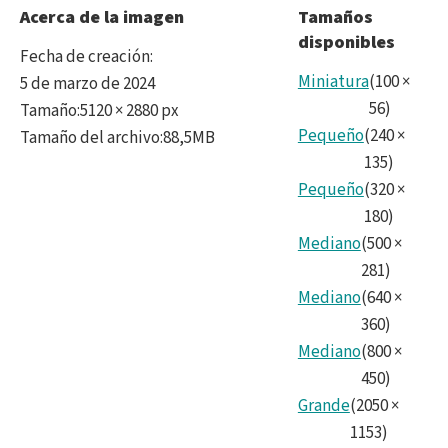
noir
Acerca de la imagen
Tamaños
disponibles
Fecha de creación
:
Miniatura
(
100
×
5 de marzo de 2024
56
)
Tamaño
:
5120 × 2880 px
Pequeño
(
240
×
Tamaño del archivo
:
88,5MB
135
)
Pequeño
(
320
×
180
)
Mediano
(
500
×
281
)
Mediano
(
640
×
360
)
Mediano
(
800
×
450
)
Grande
(
2050
×
1153
)