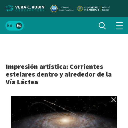
Localizar
Alternar
Español
Alte
búsqueda
el
men
contenido
de
del
nav
sitio
Impresión artística: Corrientes
estelares dentro y alrededor de la
Vía Láctea
Volver a gale