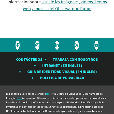
Información sobre
Uso de las imágenes, videos, textos
web y música del Observatorio Rubin
Visite
Visite
Visite
Visite
Visite
el
el
el
el
el
CONTÁCTENOS
TRABAJA CON NOSOTROS
Observatorio
Observatorio
Observatorio
Observatorio
Observat
INTRANET (EN INGLÉS)
Rubin
Rubin
Rubin
Rubin
Rubin
GUÍA DE IDENTIDAD VISUAL (EN INGLÉS)
en
en
en
en
en
POLÍTICA DE PRIVACIDAD
Facebook
Instagram
LinkedIn
Twitter
YouTube
La Fundación Nacional de Ciencias (
NSF
) y la Oficina de Ciencias del Departamento de
Energía (
DOE
) apoyarán al Observatorio Rubin en su fase de operaciones para conducir la
Investigación del Espacio-Tiempo como Legado para la Posteridad. También apoyarán la
investigación científica con los datos. Durante sus operaciones, el financiamiento de la
NSF lo administra la Asociación de Universidades para la Investigación en Astronomía