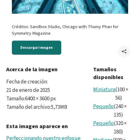
Créditos: Sandbox Studio, Chicago with Thumy Phan for
Symmetry Magazine
Descargar imagen
Comp
A
Acerca de la imagen
Tamaños
disponibles
-
Fecha de creación
:
Unk
Miniatura
(
100
×
21 de enero de 2025
56
)
Tamaño
:
6400 × 3600 px
2-
Pequeño
(
240
×
Tamaño del archivo
:
5,73MB
2x.j
135
)
Pequeño
(
320
×
Esta imagen aparece en
180
)
Perfeccionando nuestro enfoque