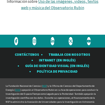
Información sobre
Uso de las imágenes, videos, textos
web y música del Observatorio Rubin
Visite
Visite
Visite
Visite
Visite
el
el
el
el
el
CONTÁCTENOS
TRABAJA CON NOSOTROS
Observatorio
Observatorio
Observatorio
Observatorio
Observat
INTRANET (EN INGLÉS)
Rubin
Rubin
Rubin
Rubin
Rubin
GUÍA DE IDENTIDAD VISUAL (EN INGLÉS)
en
en
en
en
en
POLÍTICA DE PRIVACIDAD
Facebook
Instagram
LinkedIn
Twitter
YouTube
La Fundación Nacional de Ciencias (
NSF
) y la Oficina de Ciencias del Departamento de
Energía (
DOE
) apoyarán al Observatorio Rubin en su fase de operaciones para conducir la
Investigación del Espacio-Tiempo como Legado para la Posteridad. También apoyarán la
investigación científica con los datos. Durante sus operaciones, el financiamiento de la
NSF lo administra la Asociación de Universidades para la Investigación en Astronomía