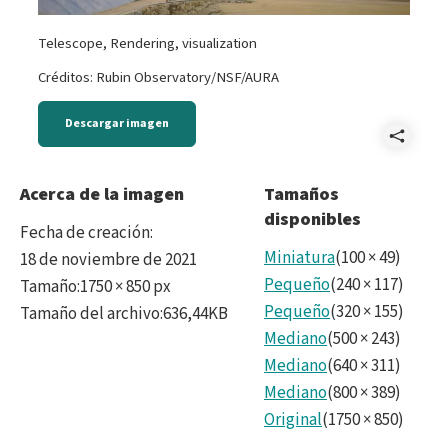
Telescope, Rendering, visualization
Créditos: Rubin Observatory/NSF/AURA
Descargar imagen
Comp
Rend
Acerca de la imagen
Tamaños
disponibles
full.
Fecha de creación
:
Miniatura
(
100
×
49
)
18 de noviembre de 2021
Pequeño
(
240
×
117
)
Tamaño
:
1750 × 850 px
Pequeño
(
320
×
155
)
Tamaño del archivo
:
636,44KB
Mediano
(
500
×
243
)
Mediano
(
640
×
311
)
Mediano
(
800
×
389
)
Original
(
1750
×
850
)