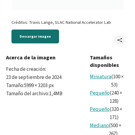
Créditos: Travis Lange, SLAC National Accelerator Lab
Descargar imagen
Comp
LSS
Acerca de la imagen
Tamaños
disponibles
with
Fecha de creación
:
spira
Miniatura
(
100
×
23 de septiembre de 2024
53
)
Tamaño
:
5999 × 3203 px
wra
Pequeño
(
240
×
Tamaño del archivo
:
1,4MB
no
128
)
Pequeño
(
320
×
colo
171
)
Mediano
(
500
×
267
)