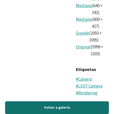
Mediano
(
640
×
342
)
Mediano
(
800
×
427
)
Grande
(
2050
×
1095
)
Original
(
5999
×
3203
)
Etiquetas
#Camera
#LSST Camera
#Rendering
Volver a galería