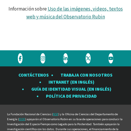
Información sobre
Uso de las imágenes, videos, textos
web y música del Observatorio Rubin
Visite
Visite
Visite
Visite
Visite
el
el
el
el
el
CONTÁCTENOS
TRABAJA CON NOSOTROS
Observatorio
Observatorio
Observatorio
Observatorio
Observat
INTRANET (EN INGLÉS)
Rubin
Rubin
Rubin
Rubin
Rubin
GUÍA DE IDENTIDAD VISUAL (EN INGLÉS)
en
en
en
en
en
POLÍTICA DE PRIVACIDAD
Facebook
Instagram
LinkedIn
Twitter
YouTube
La Fundación Nacional de Ciencias (
NSF
) y la Oficina de Ciencias del Departamento de
Energía (
DOE
) apoyarán al Observatorio Rubin en su fase de operaciones para conducir la
Investigación del Espacio-Tiempo como Legado para la Posteridad. También apoyarán la
investigación científica con los datos. Durante sus operaciones, el financiamiento de la