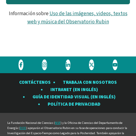
Información sobre
Uso de las imágenes, videos, textos
web y música del Observatorio Rubin
Visite
Visite
Visite
Visite
Visite
el
el
el
el
el
CONTÁCTENOS
TRABAJA CON NOSOTROS
Observatorio
Observatorio
Observatorio
Observatorio
Observat
INTRANET (EN INGLÉS)
Rubin
Rubin
Rubin
Rubin
Rubin
GUÍA DE IDENTIDAD VISUAL (EN INGLÉS)
en
en
en
en
en
POLÍTICA DE PRIVACIDAD
Facebook
Instagram
LinkedIn
Twitter
YouTube
La Fundación Nacional de Ciencias (
NSF
) y la Oficina de Ciencias del Departamento de
Energía (
DOE
) apoyarán al Observatorio Rubin en su fase de operaciones para conducir la
Investigación del Espacio-Tiempo como Legado para la Posteridad. También apoyarán la