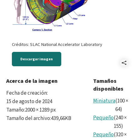
Créditos: SLAC National Accelerator Laboratory
Descargar imagen
Comp
LSS
Acerca de la imagen
Tamaños
disponibles
Cam
Fecha de creación
:
-
Miniatura
(
100
×
15 de agosto de 2024
64
)
Tamaño
:
2000 × 1289 px
Came
Pequeño
(
240
×
Tamaño del archivo
:
439,66KB
full.
155
)
Pequeño
(
320
×