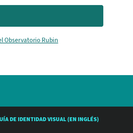
el Observatorio Rubin
io
orio
atorio
UÍA DE IDENTIDAD VISUAL (EN INGLÉS)