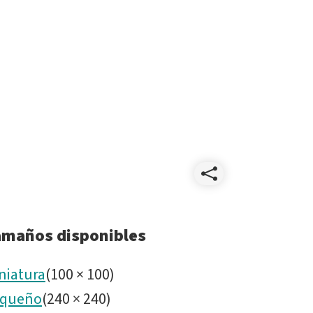
Compart
Rubin
amaños disponibles
at
niatura
(
100
×
100
)
queño
(
240
×
240
)