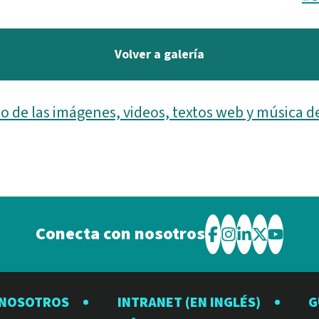
Volver a galería
o de las imágenes, videos, textos web y música d
Conecta con nosotros
Visite
Visite
Visite
Visite
Visite
el
el
el
el
el
Observatorio
Observatorio
Observator
Observat
Observ
 NOSOTROS
INTRANET (EN INGLÉS)
G