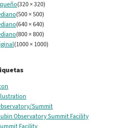
night.p
queño
(
320
×
320
)
diano
(
500
×
500
)
diano
(
640
×
640
)
diano
(
800
×
800
)
iginal
(
1000
×
1000
)
iquetas
con
llustration
bservatory/Summit
ubin Observatory Summit Facility
ummit Facility