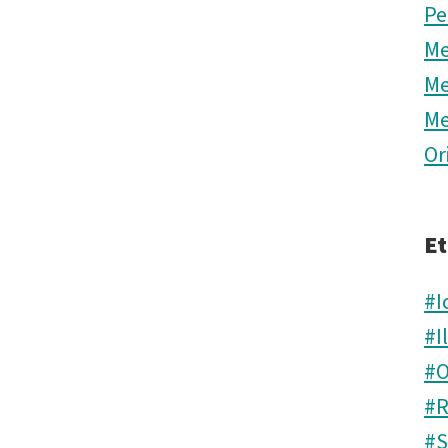
Pe
Me
Me
Me
Or
Et
#I
#I
#O
#R
#S