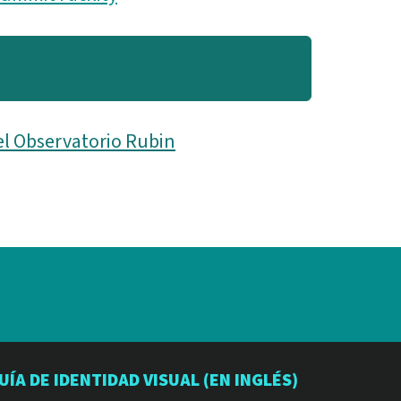
el Observatorio Rubin
io
orio
atorio
UÍA DE IDENTIDAD VISUAL (EN INGLÉS)