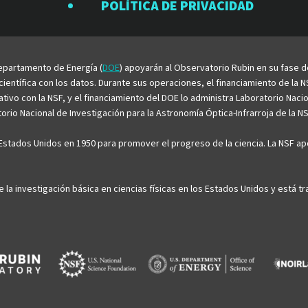
Rubin
Rubin
Rubin
Rubin
Rubin
POLÍTICA DE PRIVACIDAD
en
en
en
en
en
Facebook
Instagram
LinkedIn
Twitter
YouTu
 Departamento de Energía (
DOE
) apoyarán al Observatorio Rubin en su fase 
entífica con los datos. Durante sus operaciones, el financiamiento de la NS
rativo con la NSF, y el financiamiento del DOE lo administra Laboratorio Nac
rio Nacional de Investigación para la Astronomía Óptica-Infrarroja de la NS
stados Unidos en 1950 para promover el progreso de la ciencia. La NSF apo
e la investigación básica en ciencias físicas en los Estados Unidos y está 