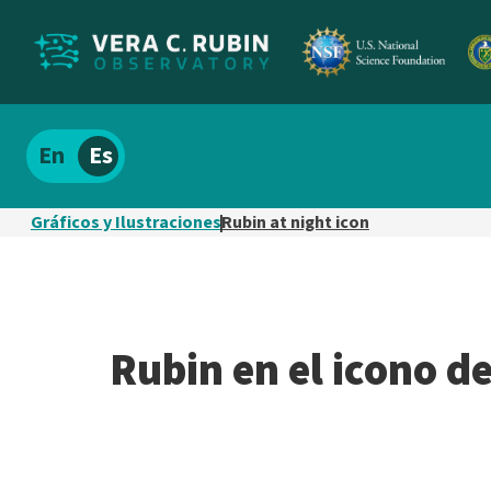
Localizar
Español
el
contenido
Gráficos y Ilustraciones
Rubin at night icon
del
sitio
Rubin en el icono d