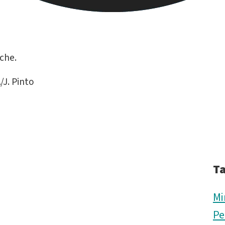
che.
J. Pinto
T
Mi
Pe