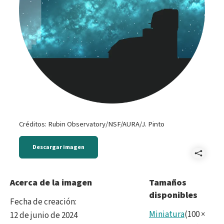
Créditos: Rubin Observatory/NSF/AURA/J. Pinto
Descargar imagen
Comp
LSS
Acerca de la imagen
Tamaños
disponibles
call
Fecha de creación
:
Miniatura
(
100
×
12 de junio de 2024