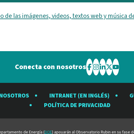
o de las imágenes, videos, textos web y música d
Conecta con nosotros
Visite
Visite
Visite
Visite
Visite
el
el
el
el
el
Observatorio
Observatorio
Observator
Observat
Observ
 NOSOTROS
INTRANET (EN INGLÉS)
G
Rubin
Rubin
Rubin
Rubin
Rubin
POLÍTICA DE PRIVACIDAD
en
en
en
en
en
Facebook
Instagram
LinkedIn
Twitter
YouTu
 Departamento de Energía (
DOE
) apoyarán al Observatorio Rubin en su fase 