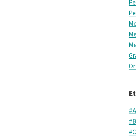
Pe
Pe
Me
Me
Me
Gr
Or
Et
#A
#B
#C