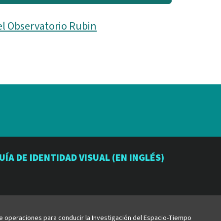
el Observatorio Rubin
io
orio
atorio
UÍA DE IDENTIDAD VISUAL (EN INGLÉS)
be
de operaciones para conducir la Investigación del Espacio-Tiempo