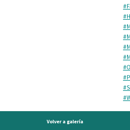
#F
#H
#
#M
#M
#
#O
#P
#S
#W
Volver a galería