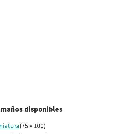
F
-
IMG_537
CC.tif
amaños disponibles
niatura
(
75
×
100
)