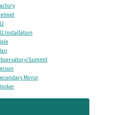
actory
elmet
M2
2 Installation
ale
Man
bservatory/Summit
erson
econdary Mirror
orker