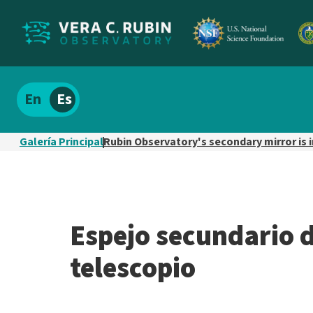
Localizar
Español
el
contenido
Galería Principal
Rubin Observatory's secondary mirror is 
del
sitio
Espejo secundario d
telescopio