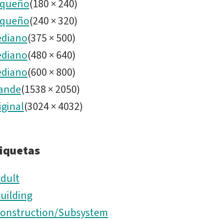
queño
(
180
×
240
)
queño
(
240
×
320
)
diano
(
375
×
500
)
diano
(
480
×
640
)
diano
(
600
×
800
)
ande
(
1538
×
2050
)
iginal
(
3024
×
4032
)
iquetas
dult
uilding
onstruction/Subsystem