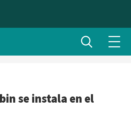
Alternar
Altern
búsqueda
menú
de
naveg
in se instala en el