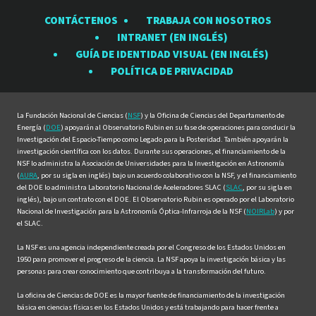
el
el
el
el
el
CONTÁCTENOS
TRABAJA CON NOSOTROS
Observatorio
Observatorio
Observatorio
Observatorio
Observat
INTRANET (EN INGLÉS)
Rubin
Rubin
Rubin
Rubin
Rubin
GUÍA DE IDENTIDAD VISUAL (EN INGLÉS)
en
en
en
en
en
POLÍTICA DE PRIVACIDAD
Facebook
Instagram
LinkedIn
Twitter
YouTube
La Fundación Nacional de Ciencias (
NSF
) y la Oficina de Ciencias del Departamento de
Energía (
DOE
) apoyarán al Observatorio Rubin en su fase de operaciones para conducir la
Investigación del Espacio-Tiempo como Legado para la Posteridad. También apoyarán la
investigación científica con los datos. Durante sus operaciones, el financiamiento de la
NSF lo administra la Asociación de Universidades para la Investigación en Astronomía
(
AURA
, por su sigla en inglés) bajo un acuerdo colaborativo con la NSF, y el financiamiento
del DOE lo administra Laboratorio Nacional de Aceleradores SLAC (
SLAC
, por su sigla en
inglés), bajo un contrato con el DOE. El Observatorio Rubin es operado por el Laboratorio
Nacional de Investigación para la Astronomía Óptica-Infrarroja de la NSF (
NOIRLab
) y por
el SLAC.
La NSF es una agencia independiente creada por el Congreso de los Estados Unidos en
1950 para promover el progreso de la ciencia. La NSF apoya la investigación básica y las
personas para crear conocimiento que contribuya a la transformación del futuro.
La oficina de Ciencias de DOE es la mayor fuente de financiamiento de la investigación
básica en ciencias físicas en los Estados Unidos y está trabajando para hacer frente a