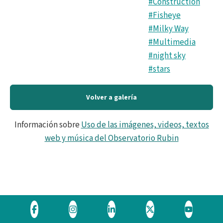
#Construction
#Fisheye
#Milky Way
#Multimedia
#night sky
#stars
Volver a galería
Información sobre
Uso de las imágenes, videos, textos
web y música del Observatorio Rubin
Visite
Visite
Visite
Visite
Visite