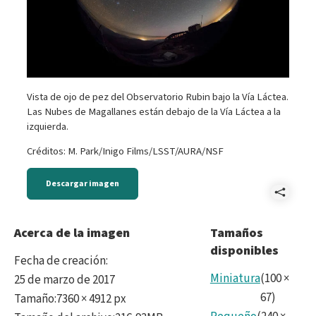
Vista de ojo de pez del Observatorio Rubin bajo la Vía Láctea.
Las Nubes de Magallanes están debajo de la Vía Láctea a la
izquierda.
Créditos: M. Park/Inigo Films/LSST/AURA/NSF
Descargar imagen
Comp
Stil
Acerca de la imagen
Tamaños
disponibles
Fecha de creación
:
Miniatura
(
100
×
25 de marzo de 2017
67
)
Tamaño
:
7360 × 4912 px