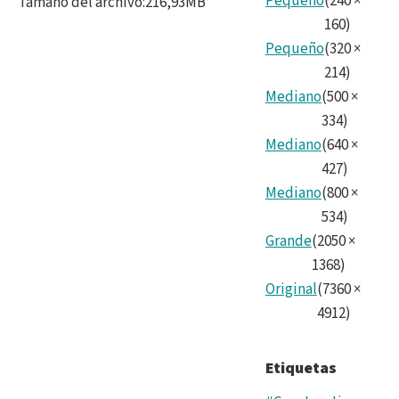
Pequeño
(
240
×
Tamaño del archivo
:
216,93MB
160
)
Pequeño
(
320
×
214
)
Mediano
(
500
×
334
)
Mediano
(
640
×
427
)
Mediano
(
800
×
534
)
Grande
(
2050
×
1368
)
Original
(
7360
×
4912
)
Etiquetas