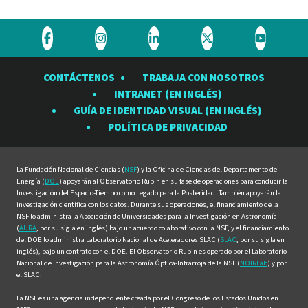
Visite
Visite
Visite
Visite
Visite
el
el
el
el
el
CONTÁCTENOS
TRABAJA CON NOSOTROS
Observatorio
Observatorio
Observatorio
Observatorio
Observat
INTRANET (EN INGLÉS)
Rubin
Rubin
Rubin
Rubin
Rubin
GUÍA DE IDENTIDAD VISUAL (EN INGLÉS)
en
en
en
en
en
POLÍTICA DE PRIVACIDAD
Facebook
Instagram
LinkedIn
Twitter
YouTube
La Fundación Nacional de Ciencias (
NSF
) y la Oficina de Ciencias del Departamento de
Energía (
DOE
) apoyarán al Observatorio Rubin en su fase de operaciones para conducir la
Investigación del Espacio-Tiempo como Legado para la Posteridad. También apoyarán la
investigación científica con los datos. Durante sus operaciones, el financiamiento de la
NSF lo administra la Asociación de Universidades para la Investigación en Astronomía
(
AURA
, por su sigla en inglés) bajo un acuerdo colaborativo con la NSF, y el financiamiento
del DOE lo administra Laboratorio Nacional de Aceleradores SLAC (
SLAC
, por su sigla en
inglés), bajo un contrato con el DOE. El Observatorio Rubin es operado por el Laboratorio
Nacional de Investigación para la Astronomía Óptica-Infrarroja de la NSF (
NOIRLab
) y por
el SLAC.
La NSF es una agencia independiente creada por el Congreso de los Estados Unidos en