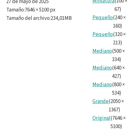
Hori
Miniatura
(
100
×
27 de mayo de 2025
67
)
Tamaño
:
7646 × 5100 px
Nois
Pequeño
(
240
×
Tamaño del archivo
:
234,01MB
160
)
Pequeño
(
320
×
213
)
Mediano
(
500
×
334
)
Mediano
(
640
×
427
)
Mediano
(
800
×
534
)
Grande
(
2050
×
1367
)
Original
(
7646
×
5100
)