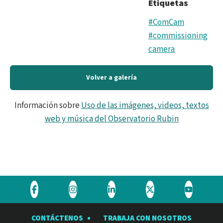
Etiquetas
#ComCam
#commissioning
camera
Volver a galería
Información sobre
Uso de las imágenes, videos, textos
web y música del Observatorio Rubin
Visite
Visite
Visite
Visite
Visite
el
el
el
el
el
CONTÁCTENOS
TRABAJA CON NOSOTROS
Observatorio
Observatorio
Observatorio
Observatorio
Observat