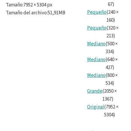
67
)
Tamaño
:
7952 × 5304 px
Pequeño
(
240
×
Tamaño del archivo
:
51,91MB
160
)
Pequeño
(
320
×
213
)
Mediano
(
500
×
334
)
Mediano
(
640
×
427
)
Mediano
(
800
×
534
)
Grande
(
2050
×
1367
)
Original
(
7952
×
5304
)