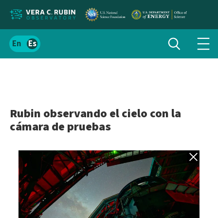
Localizar
Alternar
Español
Alte
búsqueda
el
men
contenido
de
del
nav
sitio
Rubin observando el cielo con la
cámara de pruebas
Volver a gale