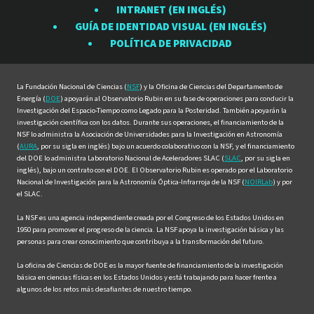
INTRANET (EN INGLÉS)
Rubin
Rubin
Rubin
Rubin
Rubin
GUÍA DE IDENTIDAD VISUAL (EN INGLÉS)
en
en
en
en
en
POLÍTICA DE PRIVACIDAD
Facebook
Instagram
LinkedIn
Twitter
YouTube
La Fundación Nacional de Ciencias (
NSF
) y la Oficina de Ciencias del Departamento de
Energía (
DOE
) apoyarán al Observatorio Rubin en su fase de operaciones para conducir la
Investigación del Espacio-Tiempo como Legado para la Posteridad. También apoyarán la
investigación científica con los datos. Durante sus operaciones, el financiamiento de la
NSF lo administra la Asociación de Universidades para la Investigación en Astronomía
(
AURA
, por su sigla en inglés) bajo un acuerdo colaborativo con la NSF, y el financiamiento
del DOE lo administra Laboratorio Nacional de Aceleradores SLAC (
SLAC
, por su sigla en
inglés), bajo un contrato con el DOE. El Observatorio Rubin es operado por el Laboratorio
Nacional de Investigación para la Astronomía Óptica-Infrarroja de la NSF (
NOIRLab
) y por
el SLAC.
La NSF es una agencia independiente creada por el Congreso de los Estados Unidos en
1950 para promover el progreso de la ciencia. La NSF apoya la investigación básica y las
personas para crear conocimiento que contribuya a la transformación del futuro.
La oficina de Ciencias de DOE es la mayor fuente de financiamiento de la investigación
básica en ciencias físicas en los Estados Unidos y está trabajando para hacer frente a
algunos de los retos más desafiantes de nuestro tiempo.