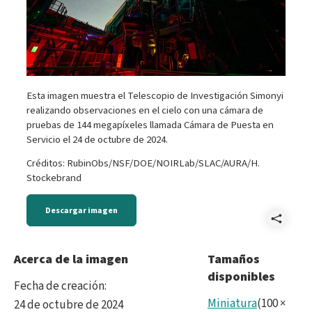
Esta imagen muestra el Telescopio de Investigación Simonyi
realizando observaciones en el cielo con una cámara de
pruebas de 144 megapíxeles llamada Cámara de Puesta en
Servicio el 24 de octubre de 2024.
Créditos: RubinObs/NSF/DOE/NOIRLab/SLAC/AURA/H.
Stockebrand
Descargar imagen
Comp
DSC
Acerca de la imagen
Tamaños
disponibles
Enha
Fecha de creación
:
NR.j
Miniatura
(
100
×
24 de octubre de 2024