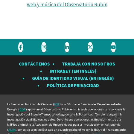
web y música del Observatorio Rubin
Visite
Visite
Visite
Visite
Visite
el
el
el
el
el
CONTÁCTENOS
TRABAJA CON NOSOTROS
Observatorio
Observatorio
Observatorio
Observatorio
Observat
INTRANET (EN INGLÉS)
Rubin
Rubin
Rubin
Rubin
Rubin
GUÍA DE IDENTIDAD VISUAL (EN INGLÉS)
en
en
en
en
en
POLÍTICA DE PRIVACIDAD
Facebook
Instagram
LinkedIn
Twitter
YouTube
La Fundación Nacional de Ciencias (
NSF
) y la Oficina de Ciencias del Departamento de
Energía (
DOE
) apoyarán al Observatorio Rubin en su fase de operaciones para conducir la
Investigación del Espacio-Tiempo como Legado para la Posteridad. También apoyarán la
investigación científica con los datos. Durante sus operaciones, el financiamiento de la
NSF lo administra la Asociación de Universidades para la Investigación en Astronomía
(
AURA
, por su sigla en inglés) bajo un acuerdo colaborativo con la NSF, y el financiamiento