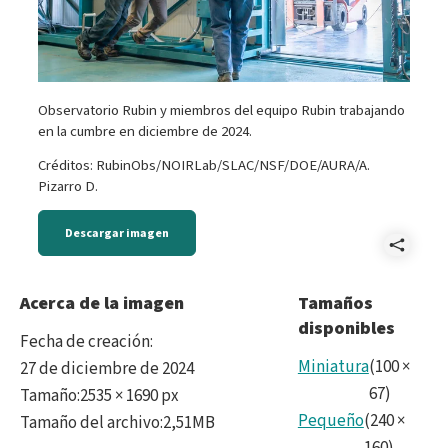
Observatorio Rubin y miembros del equipo Rubin trabajando
en la cumbre en diciembre de 2024.
Créditos: RubinObs/NOIRLab/SLAC/NSF/DOE/AURA/A.
Pizarro D.
Descargar imagen
Comp
Reve
Acerca de la imagen
Tamaños
disponibles
Rubi
Fecha de creación
:
Dici
Miniatura
(
100
×
27 de diciembre de 2024
67
)
Tamaño
:
2535 × 1690 px
2024
Pequeño
(
240
×
Tamaño del archivo
:
2,51MB
No18