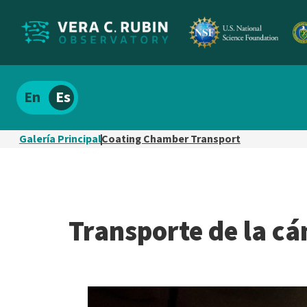
Localizar
Español
el
contenido
Galería Principal
Coating Chamber Transport
del
sitio
Transporte de la c