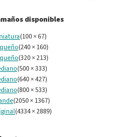
Compart
Chamber
amaños disponibles
niatura
(
100
×
67
)
queño
(
240
×
160
)
queño
(
320
×
213
)
diano
(
500
×
333
)
diano
(
640
×
427
)
diano
(
800
×
533
)
ande
(
2050
×
1367
)
iginal
(
4334
×
2889
)