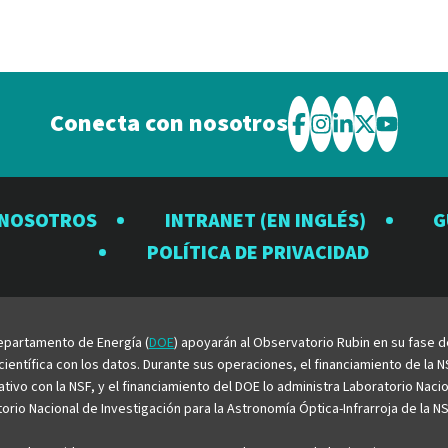
Conecta con nosotros
Visite
Visite
Visite
Visite
Visite
el
el
el
el
el
Observatorio
Observatorio
Observator
Observat
Observ
 NOSOTROS
INTRANET (EN INGLÉS)
G
Rubin
Rubin
Rubin
Rubin
Rubin
POLÍTICA DE PRIVACIDAD
en
en
en
en
en
Facebook
Instagram
LinkedIn
Twitter
YouTu
 Departamento de Energía (
DOE
) apoyarán al Observatorio Rubin en su fase 
entífica con los datos. Durante sus operaciones, el financiamiento de la NS
rativo con la NSF, y el financiamiento del DOE lo administra Laboratorio Nac
rio Nacional de Investigación para la Astronomía Óptica-Infrarroja de la NS