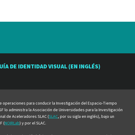
io
orio
atorio
UÍA DE IDENTIDAD VISUAL (EN INGLÉS)
be
de operaciones para conducir la Investigación del Espacio-Tiempo
F lo administra la Asociación de Universidades para la Investigación
ional de Aceleradores SLAC (
SLAC
, por su sigla en inglés), bajo un
F (
NOIRLab
) y por el SLAC.