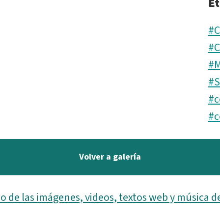
Et
#C
#C
#M
#
#c
#c
Volver a galería
o de las imágenes, videos, textos web y música d