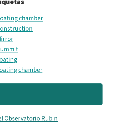
iquetas
oating chamber
onstruction
irror
Summit
oating
oating chamber
el Observatorio Rubin