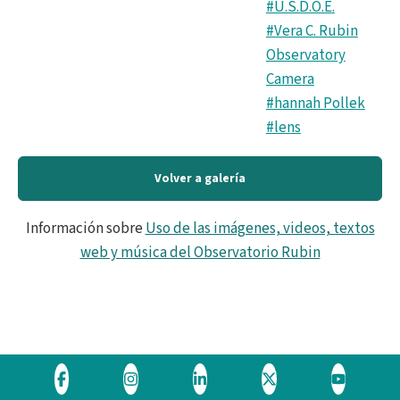
#U.S.D.O.E.
#Vera C. Rubin
Observatory
Camera
#hannah Pollek
#lens
Volver a galería
Información sobre
Uso de las imágenes, videos, textos
web y música del Observatorio Rubin
Visite
Visite
Visite
Visite
Visite