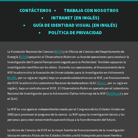
el
el
el
el
el
CONTÁCTENOS
TRABAJA CON NOSOTROS
Observatorio
Observatorio
Observatorio
Observatorio
Observat
INTRANET (EN INGLÉS)
Rubin
Rubin
Rubin
Rubin
Rubin
GUÍA DE IDENTIDAD VISUAL (EN INGLÉS)
en
en
en
en
en
POLÍTICA DE PRIVACIDAD
Facebook
Instagram
LinkedIn
Twitter
YouTube
La Fundación Nacional de Ciencias (
NSF
) y la Oficina de Ciencias del Departamento de
Energía (
DOE
) apoyarán al Observatorio Rubin en su fase de operaciones para conducir la
Investigación del Espacio-Tiempo como Legado para la Posteridad. También apoyarán la
investigación científica con los datos. Durante sus operaciones, el financiamiento de la
NSF lo administra la Asociación de Universidades para la Investigación en Astronomía
(
AURA
, por su sigla en inglés) bajo un acuerdo colaborativo con la NSF, y el financiamiento
del DOE lo administra Laboratorio Nacional de Aceleradores SLAC (
SLAC
, por su sigla en
inglés), bajo un contrato con el DOE. El Observatorio Rubin es operado por el Laboratorio
Nacional de Investigación para la Astronomía Óptica-Infrarroja de la NSF (
NOIRLab
) y por
el SLAC.
La NSF es una agencia independiente creada por el Congreso de los Estados Unidos en
1950 para promover el progreso de la ciencia. La NSF apoya la investigación básica y las
personas para crear conocimiento que contribuya a la transformación del futuro.
La oficina de Ciencias de DOE es la mayor fuente de financiamiento de la investigación
básica en ciencias físicas en los Estados Unidos y está trabajando para hacer frente a