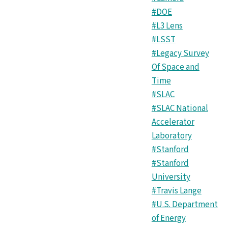
#DOE
#L3 Lens
#LSST
#Legacy Survey
Of Space and
Time
#SLAC
#SLAC National
Accelerator
Laboratory
#Stanford
#Stanford
University
#Travis Lange
#U.S. Department
of Energy