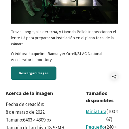
Travis Lange, a la derecha, y Hannah Pollek inspeccionan el
lente L3 para preparar su instalación en el plano focal de la
cámara.
Créditos: Jacqueline Ramseyer Orrell/SLAC National
Accelerator Laboratory
Descargar imagen
Comp
L3_I
Acerca de la imagen
Tamaños
disponibles
Fecha de creación
:
Miniatura
(
100
×
8 de marzo de 2022
67
)
Tamaño
:
6463 × 4309 px
Pequeño
(
240
×
Tamaño del archivo
:
18,93MB