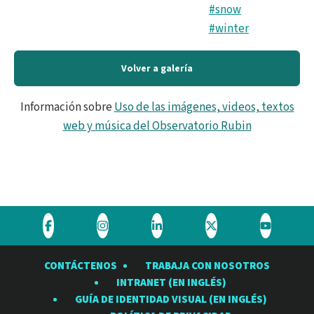
#snow
#winter
Volver a galería
Información sobre
Uso de las imágenes, videos, textos
web y música del Observatorio Rubin
Visite
Visite
Visite
Visite
Visite
el
el
el
el
el
CONTÁCTENOS
TRABAJA CON NOSOTROS
Observatorio
Observatorio
Observatorio
Observatorio
Observat
INTRANET (EN INGLÉS)
Rubin
Rubin
Rubin
Rubin
Rubin
GUÍA DE IDENTIDAD VISUAL (EN INGLÉS)
en
en
en
en
en