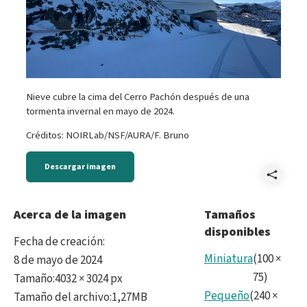
Nieve cubre la cima del Cerro Pachón después de una
tormenta invernal en mayo de 2024.
Créditos: NOIRLab/NSF/AURA/F. Bruno
Descargar imagen
Comp
IMG_
Acerca de la imagen
Tamaños
disponibles
Fecha de creación
:
Miniatura
(
100
×
8 de mayo de 2024
75
)
Tamaño
:
4032 × 3024 px
Pequeño
(
240
×
Tamaño del archivo
:
1,27MB