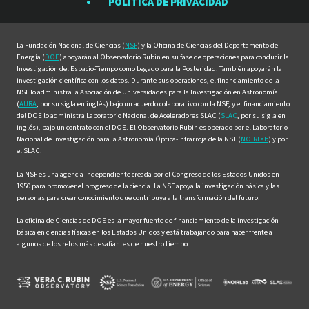
POLÍTICA DE PRIVACIDAD
Facebook
Instagram
LinkedIn
Twitter
YouTube
La Fundación Nacional de Ciencias (
NSF
) y la Oficina de Ciencias del Departamento de
Energía (
DOE
) apoyarán al Observatorio Rubin en su fase de operaciones para conducir la
Investigación del Espacio-Tiempo como Legado para la Posteridad. También apoyarán la
investigación científica con los datos. Durante sus operaciones, el financiamiento de la
NSF lo administra la Asociación de Universidades para la Investigación en Astronomía
(
AURA
, por su sigla en inglés) bajo un acuerdo colaborativo con la NSF, y el financiamiento
del DOE lo administra Laboratorio Nacional de Aceleradores SLAC (
SLAC
, por su sigla en
inglés), bajo un contrato con el DOE. El Observatorio Rubin es operado por el Laboratorio
Nacional de Investigación para la Astronomía Óptica-Infrarroja de la NSF (
NOIRLab
) y por
el SLAC.
La NSF es una agencia independiente creada por el Congreso de los Estados Unidos en
1950 para promover el progreso de la ciencia. La NSF apoya la investigación básica y las
personas para crear conocimiento que contribuya a la transformación del futuro.
La oficina de Ciencias de DOE es la mayor fuente de financiamiento de la investigación
básica en ciencias físicas en los Estados Unidos y está trabajando para hacer frente a
algunos de los retos más desafiantes de nuestro tiempo.