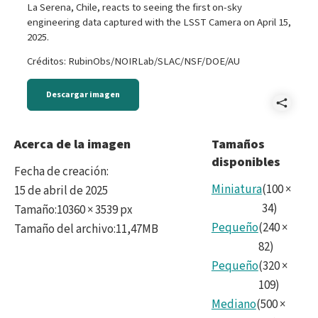
La Serena, Chile, reacts to seeing the first on-sky
engineering data captured with the LSST Camera on April 15,
2025.
Créditos: RubinObs/NOIRLab/SLAC/NSF/DOE/AU
Descargar imagen
Comp
Seei
Acerca de la imagen
Tamaños
disponibles
Rubi
Fecha de creación
:
First
Miniatura
(
100
×
15 de abril de 2025
34
)
Tamaño
:
10360 × 3539 px
Data
Pequeño
(
240
×
Tamaño del archivo
:
11,47MB
82
)
Pequeño
(
320
×
109
)
Mediano
(
500
×