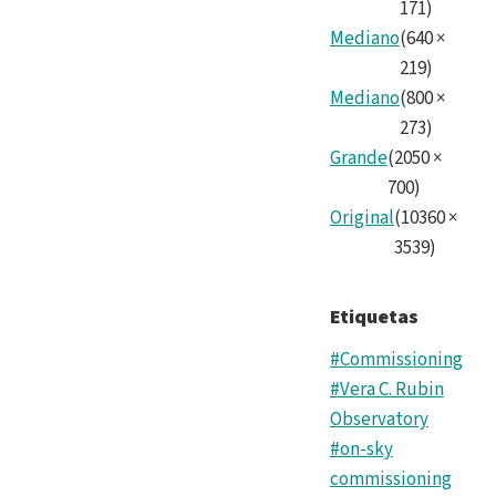
171
)
Mediano
(
640
×
219
)
Mediano
(
800
×
273
)
Grande
(
2050
×
700
)
Original
(
10360
×
3539
)
Etiquetas
#Commissioning
#Vera C. Rubin
Observatory
#on-sky
commissioning