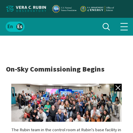
Localizar
Alternar
Español
Alte
búsqueda
el
men
contenido
de
del
nav
sitio
On-Sky Commissioning Begins
Volver a gale
The Rubin team in the control room at Rubin's base facility in