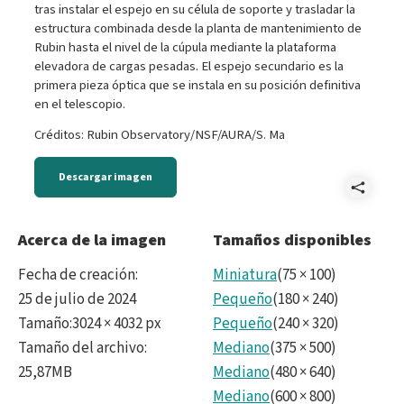
tras instalar el espejo en su célula de soporte y trasladar la
estructura combinada desde la planta de mantenimiento de
Rubin hasta el nivel de la cúpula mediante la plataforma
elevadora de cargas pesadas. El espejo secundario es la
primera pieza óptica que se instala en su posición definitiva
en el telescopio.
Créditos: Rubin Observatory/NSF/AURA/S. Ma
Descargar imagen
Comp
E
Acerca de la imagen
Tamaños disponibles
-
Fecha de creación
:
Miniatura
(
75
×
100
)
IMG_
25 de julio de 2024
Pequeño
(
180
×
240
)
Tamaño
:
3024 × 4032 px
Pequeño
(
240
×
320
)
CC.ti
Tamaño del archivo
:
Mediano
(
375
×
500
)
25,87MB
Mediano
(
480
×
640
)
Mediano
(
600
×
800
)