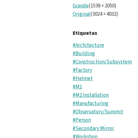
Grande
(
1538
×
2050
)
Original
(
3024
×
4032
)
Etiquetas
#Architecture
#Building
#Construction/Subsystem
#Factory
#Helmet
#M2
#M2 Installation
#Manufacturing
#Observatory/Summit
#Person
#Secondary Mirror
#Workshop