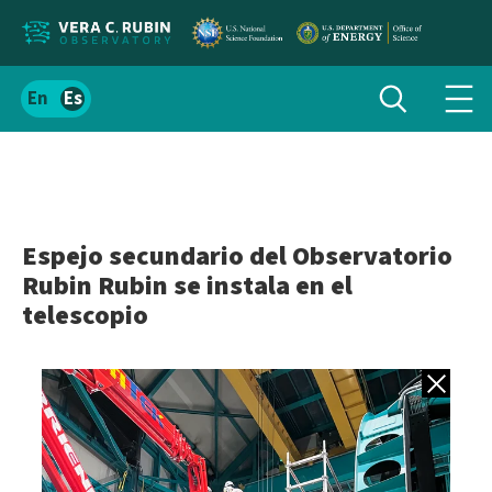
Localizar
Alternar
Español
Alte
búsqueda
el
men
contenido
de
del
nav
sitio
Espejo secundario del Observatorio
Rubin Rubin se instala en el
telescopio
Volver a gale