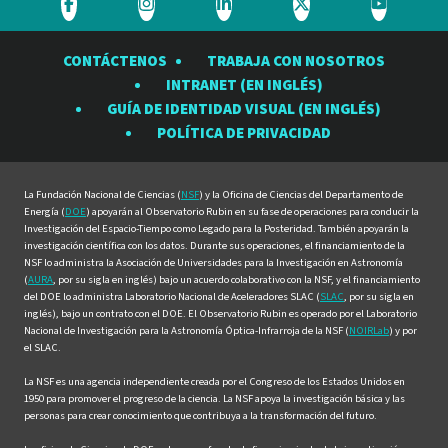
Visite
Visite
Visite
Visite
Visite
el
el
el
el
el
CONTÁCTENOS
TRABAJA CON NOSOTROS
Observatorio
Observatorio
Observatorio
Observatorio
Observat
INTRANET (EN INGLÉS)
Rubin
Rubin
Rubin
Rubin
Rubin
GUÍA DE IDENTIDAD VISUAL (EN INGLÉS)
en
en
en
en
en
POLÍTICA DE PRIVACIDAD
Facebook
Instagram
LinkedIn
Twitter
YouTube
La Fundación Nacional de Ciencias (
NSF
) y la Oficina de Ciencias del Departamento de
Energía (
DOE
) apoyarán al Observatorio Rubin en su fase de operaciones para conducir la
Investigación del Espacio-Tiempo como Legado para la Posteridad. También apoyarán la
investigación científica con los datos. Durante sus operaciones, el financiamiento de la
NSF lo administra la Asociación de Universidades para la Investigación en Astronomía
(
AURA
, por su sigla en inglés) bajo un acuerdo colaborativo con la NSF, y el financiamiento
del DOE lo administra Laboratorio Nacional de Aceleradores SLAC (
SLAC
, por su sigla en
inglés), bajo un contrato con el DOE. El Observatorio Rubin es operado por el Laboratorio
Nacional de Investigación para la Astronomía Óptica-Infrarroja de la NSF (
NOIRLab
) y por
el SLAC.
La NSF es una agencia independiente creada por el Congreso de los Estados Unidos en
1950 para promover el progreso de la ciencia. La NSF apoya la investigación básica y las
personas para crear conocimiento que contribuya a la transformación del futuro.