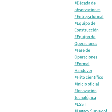
#Década de
observaciones
#Entrega formal
#Equipo de
Construcción
#Equipo de
Operaciones
#Fase de
Operaciones
#Formal
Handover
#Hito científico
#Inicio oficial
#Innovación
tecnológica
#LSST
#Legacy Survey of