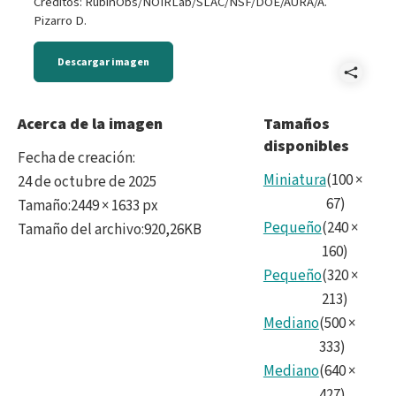
Créditos: RubinObs/NOIRLab/SLAC/NSF/DOE/AURA/A.
Pizarro D.
Descargar imagen
Comp
Reve
Acerca de la imagen
Tamaños
disponibles
Digit
Fecha de creación
:
Aura
Miniatura
(
100
×
24 de octubre de 2025
67
)
Tamaño
:
2449 × 1633 px
Las
Pequeño
(
240
×
Tamaño del archivo
:
920,26KB
Taca
160
)
Pequeño
(
320
×
No54
213
)
Mediano
(
500
×
333
)
Mediano
(
640
×
427
)