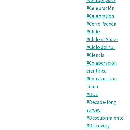
#Astrophysics
#Celebración
#Celebration
#Cerro Pachón
#Chile
#Chilean Andes
#Cielo del sur
#Ciencia
#Colaboración
científica
#Construction
Team
#DOE
#Decade-long
survey
#Descubrimiento
#Discovery