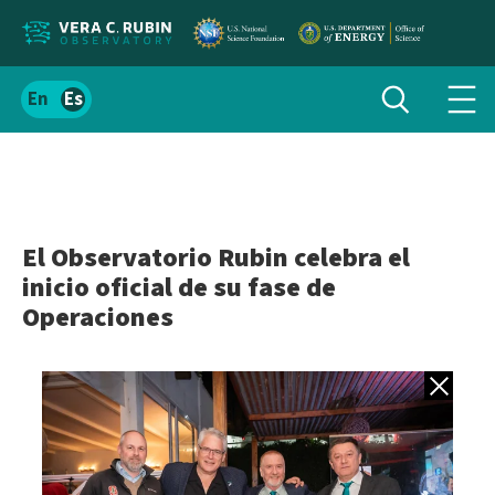
Localizar
Alternar
Español
Alte
búsqueda
el
men
contenido
de
del
nav
sitio
El Observatorio Rubin celebra el
inicio oficial de su fase de
Operaciones
Volver a gale