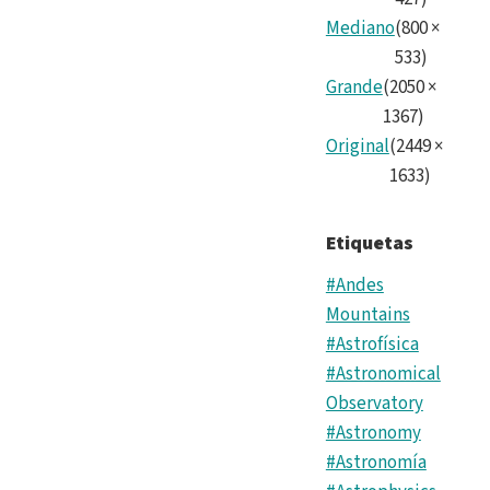
Mediano
(
800
×
533
)
Grande
(
2050
×
1367
)
Original
(
2449
×
1633
)
Etiquetas
#Andes
Mountains
#Astrofísica
#Astronomical
Observatory
#Astronomy
#Astronomía