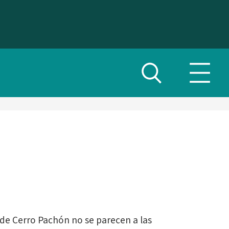
Alternar
Altern
búsqueda
menú
de
naveg
o de Cerro Pachón no se parecen a las