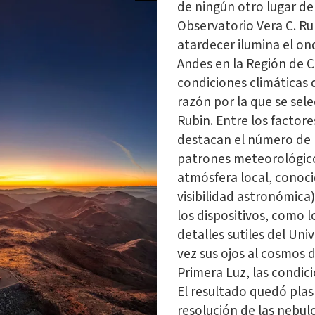
de ningún otro lugar de
Observatorio Vera C. Ru
atardecer ilumina el on
Andes en la Región de C
condiciones climáticas 
razón por la que se sel
Rubin. Entre los factor
destacan el número de 
patrones meteorológicos
atmósfera local, conoc
visibilidad astronómica
los dispositivos, como l
detalles sutiles del Un
vez sus ojos al cosmos
Primera Luz, las condic
El resultado quedó pla
resolución de las nebulo