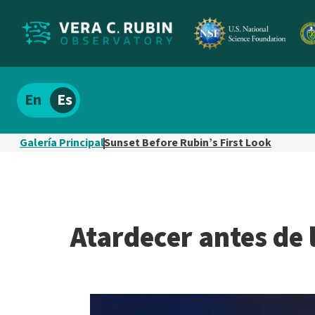
Localizar
Español
el
contenido
Galería Principal
Sunset Before Rubin’s First Look
del
sitio
Atardecer antes de 