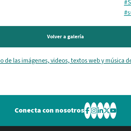
#S
#s
Volver a galería
o de las imágenes, videos, textos web y música d
Conecta con nosotros
Visite
Visite
Visite
Visite
Visite
el
el
el
el
el