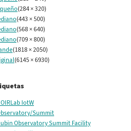
queño
(
284
×
320
)
diano
(
443
×
500
)
diano
(
568
×
640
)
diano
(
709
×
800
)
ande
(
1818
×
2050
)
iginal
(
6145
×
6930
)
iquetas
OIRLab IotW
bservatory/Summit
ubin Observatory Summit Facility