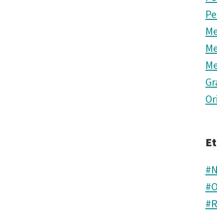
Pe
Me
Me
Me
Gr
Or
Et
#N
#O
#R