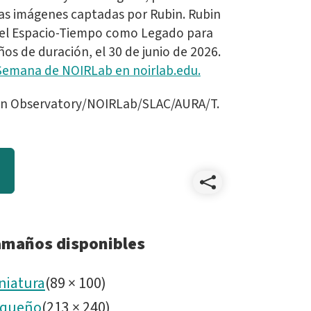
as imágenes captadas por Rubin. Rubin
 del Espacio-Tiempo como Legado para
ños de duración, el 30 de junio de 2026.
 Semana de NOIRLab en noirlab.edu.
in Observatory/NOIRLab/SLAC/AURA/T.
Compart
iotw262
amaños disponibles
niatura
(
89
×
100
)
queño
(
213
×
240
)