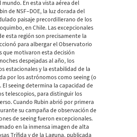
l mundo. En esta vista aérea del
bin de NSF–DOE, la luz dorada del
dulado paisaje precordillerano de los
oquimbo, en Chile. Las excepcionales
de esta región son precisamente la
eccionó para albergar el Observatorio
es que motivaron esta decisión
noches despejadas al año, los
 estacionales y la estabilidad de la
ida por los astrónomos como seeing (o
). El seeing determina la capacidad de
os telescopios, para distinguir los
iverso. Cuando Rubin abrió por primera
 durante su campaña de observación de
iones de seeing fueron excepcionales.
smado en la inmensa imagen de alta
sas Trífida y de la Laguna, publicada