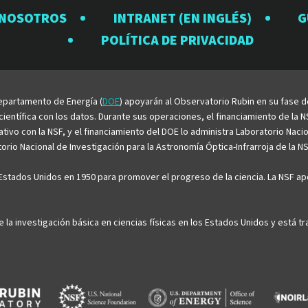
Observatorio
Observatorio
Observator
Observat
Observ
 NOSOTROS
INTRANET (EN INGLÉS)
G
Rubin
Rubin
Rubin
Rubin
Rubin
POLÍTICA DE PRIVACIDAD
en
en
en
en
en
Facebook
Instagram
LinkedIn
Twitter
YouTu
 Departamento de Energía (
DOE
) apoyarán al Observatorio Rubin en su fase 
entífica con los datos. Durante sus operaciones, el financiamiento de la NS
rativo con la NSF, y el financiamiento del DOE lo administra Laboratorio Nac
rio Nacional de Investigación para la Astronomía Óptica-Infrarroja de la NS
stados Unidos en 1950 para promover el progreso de la ciencia. La NSF apo
e la investigación básica en ciencias físicas en los Estados Unidos y está 