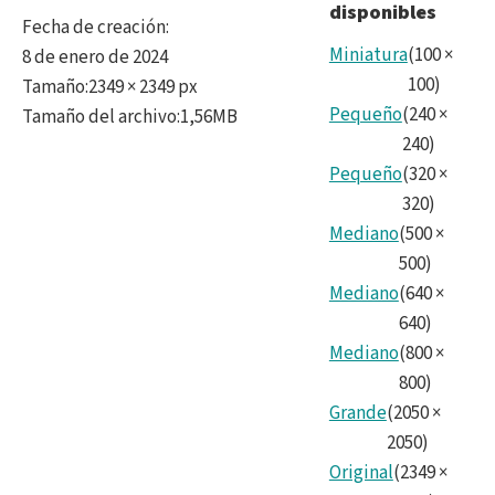
disponibles
2.jp
Fecha de creación
:
Miniatura
(
100
×
8 de enero de 2024
100
)
Tamaño
:
2349 × 2349 px
Pequeño
(
240
×
Tamaño del archivo
:
1,56MB
240
)
Pequeño
(
320
×
320
)
Mediano
(
500
×
500
)
Mediano
(
640
×
640
)
Mediano
(
800
×
800
)
Grande
(
2050
×
2050
)
Original
(
2349
×