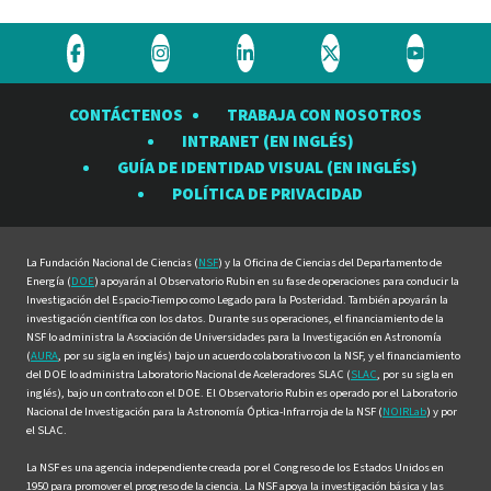
Visite
Visite
Visite
Visite
Visite
el
el
el
el
el
CONTÁCTENOS
TRABAJA CON NOSOTROS
Observatorio
Observatorio
Observatorio
Observatorio
Observat
INTRANET (EN INGLÉS)
Rubin
Rubin
Rubin
Rubin
Rubin
GUÍA DE IDENTIDAD VISUAL (EN INGLÉS)
en
en
en
en
en
POLÍTICA DE PRIVACIDAD
Facebook
Instagram
LinkedIn
Twitter
YouTube
La Fundación Nacional de Ciencias (
NSF
) y la Oficina de Ciencias del Departamento de
Energía (
DOE
) apoyarán al Observatorio Rubin en su fase de operaciones para conducir la
Investigación del Espacio-Tiempo como Legado para la Posteridad. También apoyarán la
investigación científica con los datos. Durante sus operaciones, el financiamiento de la
NSF lo administra la Asociación de Universidades para la Investigación en Astronomía
(
AURA
, por su sigla en inglés) bajo un acuerdo colaborativo con la NSF, y el financiamiento
del DOE lo administra Laboratorio Nacional de Aceleradores SLAC (
SLAC
, por su sigla en
inglés), bajo un contrato con el DOE. El Observatorio Rubin es operado por el Laboratorio
Nacional de Investigación para la Astronomía Óptica-Infrarroja de la NSF (
NOIRLab
) y por
el SLAC.
La NSF es una agencia independiente creada por el Congreso de los Estados Unidos en
1950 para promover el progreso de la ciencia. La NSF apoya la investigación básica y las