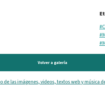
Et
#C
#M
#M
Volver a galería
o de las imágenes, videos, textos web y música d