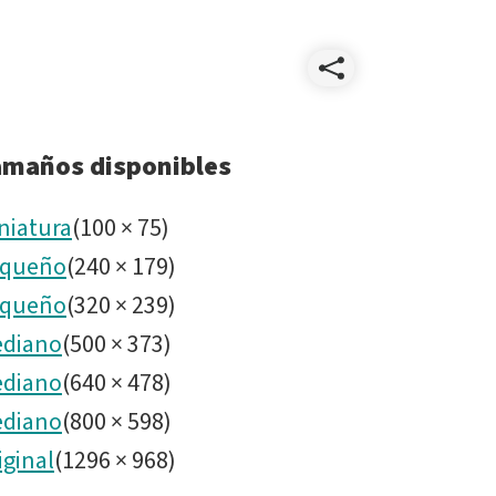
Compart
Lifted_M
amaños disponibles
niatura
(
100
×
75
)
queño
(
240
×
179
)
queño
(
320
×
239
)
diano
(
500
×
373
)
diano
(
640
×
478
)
diano
(
800
×
598
)
iginal
(
1296
×
968
)