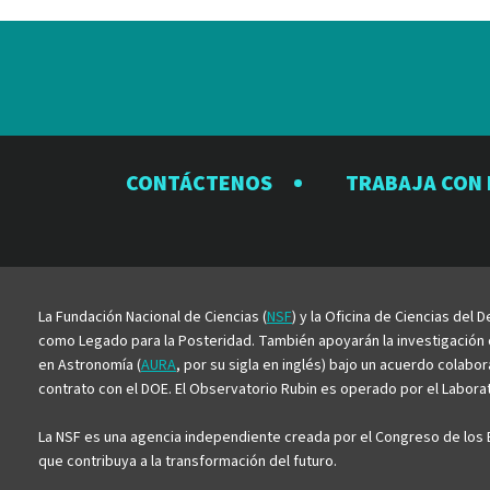
CONTÁCTENOS
TRABAJA CON
La Fundación Nacional de Ciencias (
NSF
) y la Oficina de Ciencias del
como Legado para la Posteridad. También apoyarán la investigación ci
en Astronomía (
AURA
, por su sigla en inglés) bajo un acuerdo colabo
contrato con el DOE. El Observatorio Rubin es operado por el Laborato
La NSF es una agencia independiente creada por el Congreso de los E
que contribuya a la transformación del futuro.