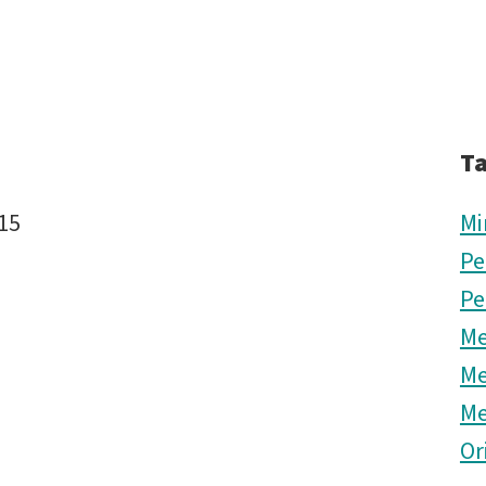
T
015
Mi
Pe
Pe
Me
Me
Me
Or