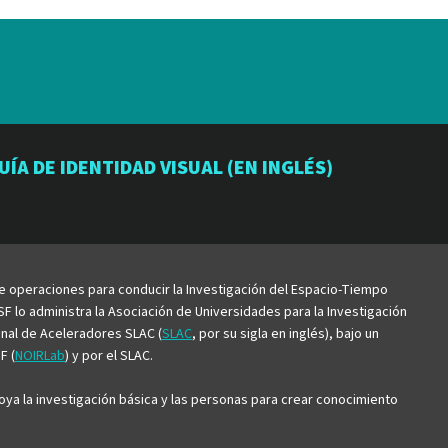
io
orio
atorio
UÍA DE IDENTIDAD VISUAL (EN INGLÉS)
be
de operaciones para conducir la Investigación del Espacio-Tiempo
F lo administra la Asociación de Universidades para la Investigación
ional de Aceleradores SLAC (
SLAC
, por su sigla en inglés), bajo un
F (
NOIRLab
) y por el SLAC.
ya la investigación básica y las personas para crear conocimiento