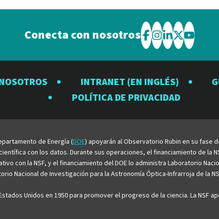
Conecta con nosotros
Visite
Visite
Visite
Visite
Visite
el
el
el
el
el
Observatorio
Observatorio
Observator
Observat
Observ
 NOSOTROS
INTRANET (EN INGLÉS)
G
Rubin
Rubin
Rubin
Rubin
Rubin
POLÍTICA DE PRIVACIDAD
en
en
en
en
en
Facebook
Instagram
LinkedIn
Twitter
YouTu
 Departamento de Energía (
DOE
) apoyarán al Observatorio Rubin en su fase 
entífica con los datos. Durante sus operaciones, el financiamiento de la NS
rativo con la NSF, y el financiamiento del DOE lo administra Laboratorio Nac
rio Nacional de Investigación para la Astronomía Óptica-Infrarroja de la NS
stados Unidos en 1950 para promover el progreso de la ciencia. La NSF apo