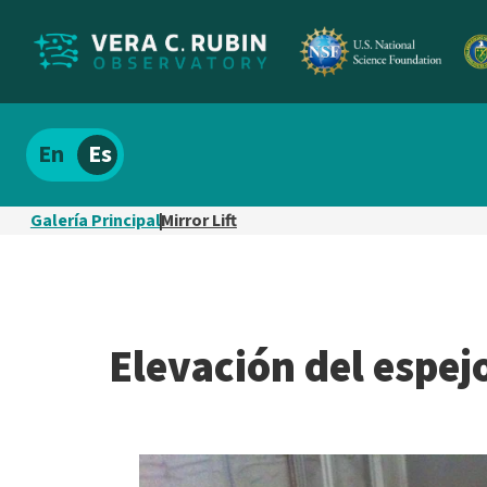
Localizar
Español
el
contenido
Galería Principal
Mirror Lift
del
sitio
Elevación del espej