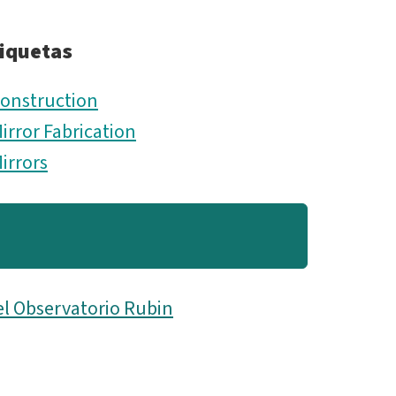
iquetas
onstruction
irror Fabrication
irrors
el Observatorio Rubin