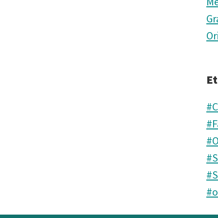
Me
Gr
Or
Et
#C
#F
#O
#
#S
#o