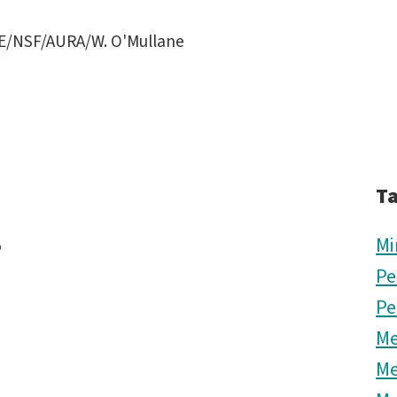
E/NSF/AURA/W. O'Mullane
T
5
Mi
Pe
Pe
Me
Me