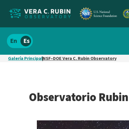
Localizar
Español
el
contenido
Galería Principal
NSF–DOE Vera C. Rubin Observatory
del
sitio
Observatorio Rubi