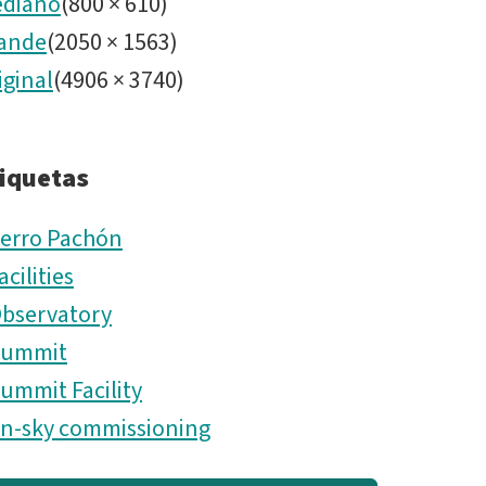
diano
(
800
×
610
)
ande
(
2050
×
1563
)
iginal
(
4906
×
3740
)
iquetas
erro Pachón
acilities
bservatory
Summit
ummit Facility
n-sky commissioning