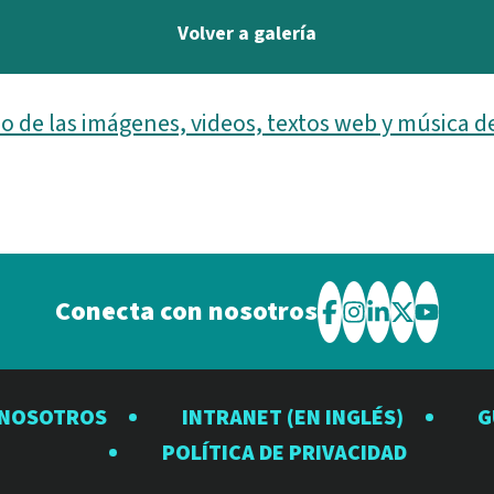
Volver a galería
o de las imágenes, videos, textos web y música d
Conecta con nosotros
Visite
Visite
Visite
Visite
Visite
el
el
el
el
el
Observatorio
Observatorio
Observator
Observat
Observ
 NOSOTROS
INTRANET (EN INGLÉS)
G
Rubin
Rubin
Rubin
Rubin
Rubin
POLÍTICA DE PRIVACIDAD
en
en
en
en
en