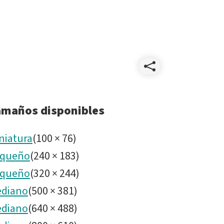
Compart
P106825
amaños disponibles
MW.jpg
niatura
(
100
×
76
)
queño
(
240
×
183
)
queño
(
320
×
244
)
diano
(
500
×
381
)
diano
(
640
×
488
)