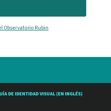
el Observatorio Rubin
io
orio
atorio
UÍA DE IDENTIDAD VISUAL (EN INGLÉS)