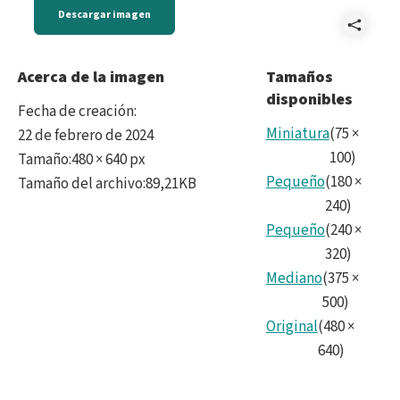
Descargar imagen
Comp
ditl
Acerca de la imagen
Tamaños
disponibles
Fecha de creación
:
Miniatura
(
75
×
22 de febrero de 2024
100
)
Tamaño
:
480 × 640 px
Pequeño
(
180
×
Tamaño del archivo
:
89,21KB
240
)
Pequeño
(
240
×
320
)
Mediano
(
375
×
500
)
Original
(
480
×
640
)