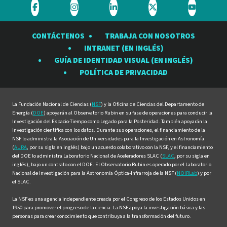
Visite
Visite
Visite
Visite
Visite
el
el
el
el
el
CONTÁCTENOS
TRABAJA CON NOSOTROS
Observatorio
Observatorio
Observatorio
Observatorio
Observat
INTRANET (EN INGLÉS)
Rubin
Rubin
Rubin
Rubin
Rubin
GUÍA DE IDENTIDAD VISUAL (EN INGLÉS)
en
en
en
en
en
POLÍTICA DE PRIVACIDAD
Facebook
Instagram
LinkedIn
Twitter
YouTube
La Fundación Nacional de Ciencias (
NSF
) y la Oficina de Ciencias del Departamento de
Energía (
DOE
) apoyarán al Observatorio Rubin en su fase de operaciones para conducir la
Investigación del Espacio-Tiempo como Legado para la Posteridad. También apoyarán la
investigación científica con los datos. Durante sus operaciones, el financiamiento de la
NSF lo administra la Asociación de Universidades para la Investigación en Astronomía
(
AURA
, por su sigla en inglés) bajo un acuerdo colaborativo con la NSF, y el financiamiento
del DOE lo administra Laboratorio Nacional de Aceleradores SLAC (
SLAC
, por su sigla en
inglés), bajo un contrato con el DOE. El Observatorio Rubin es operado por el Laboratorio
Nacional de Investigación para la Astronomía Óptica-Infrarroja de la NSF (
NOIRLab
) y por
el SLAC.
La NSF es una agencia independiente creada por el Congreso de los Estados Unidos en
1950 para promover el progreso de la ciencia. La NSF apoya la investigación básica y las
personas para crear conocimiento que contribuya a la transformación del futuro.