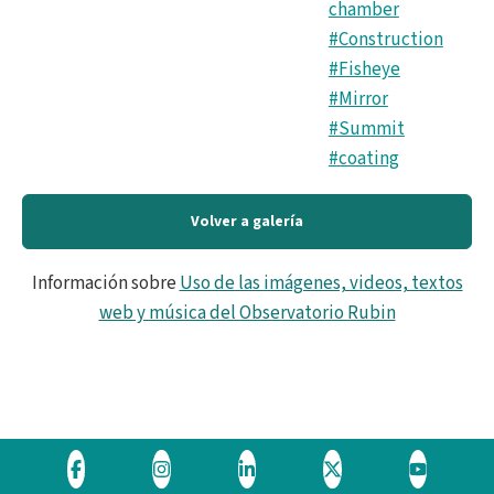
chamber
#Construction
#Fisheye
#Mirror
#Summit
#coating
Volver a galería
Información sobre
Uso de las imágenes, videos, textos
web y música del Observatorio Rubin
Visite
Visite
Visite
Visite
Visite