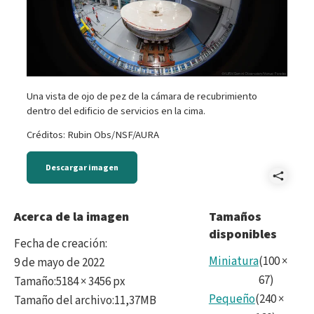
Una vista de ojo de pez de la cámara de recubrimiento
dentro del edificio de servicios en la cima.
Créditos: Rubin Obs/NSF/AURA
Descargar imagen
Comp
Cham
Acerca de la imagen
Tamaños
disponibles
Fecha de creación
:
Miniatura
(
100
×
9 de mayo de 2022
67
)
Tamaño
:
5184 × 3456 px
Pequeño
(
240
×
Tamaño del archivo
:
11,37MB