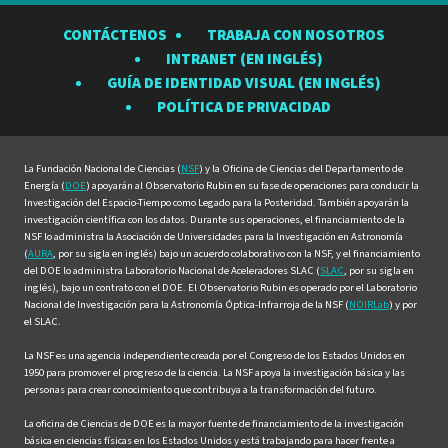
el
el
el
el
el
CONTÁCTENOS
TRABAJA CON NOSOTROS
Observatorio
Observatorio
Observatorio
Observatorio
Observat
INTRANET (EN INGLÉS)
Rubin
Rubin
Rubin
Rubin
Rubin
GUÍA DE IDENTIDAD VISUAL (EN INGLÉS)
en
en
en
en
en
POLÍTICA DE PRIVACIDAD
Facebook
Instagram
LinkedIn
Twitter
YouTube
La Fundación Nacional de Ciencias (
NSF
) y la Oficina de Ciencias del Departamento de
Energía (
DOE
) apoyarán al Observatorio Rubin en su fase de operaciones para conducir la
Investigación del Espacio-Tiempo como Legado para la Posteridad. También apoyarán la
investigación científica con los datos. Durante sus operaciones, el financiamiento de la
NSF lo administra la Asociación de Universidades para la Investigación en Astronomía
(
AURA
, por su sigla en inglés) bajo un acuerdo colaborativo con la NSF, y el financiamiento
del DOE lo administra Laboratorio Nacional de Aceleradores SLAC (
SLAC
, por su sigla en
inglés), bajo un contrato con el DOE. El Observatorio Rubin es operado por el Laboratorio
Nacional de Investigación para la Astronomía Óptica-Infrarroja de la NSF (
NOIRLab
) y por
el SLAC.
La NSF es una agencia independiente creada por el Congreso de los Estados Unidos en
1950 para promover el progreso de la ciencia. La NSF apoya la investigación básica y las
personas para crear conocimiento que contribuya a la transformación del futuro.
La oficina de Ciencias de DOE es la mayor fuente de financiamiento de la investigación
básica en ciencias físicas en los Estados Unidos y está trabajando para hacer frente a