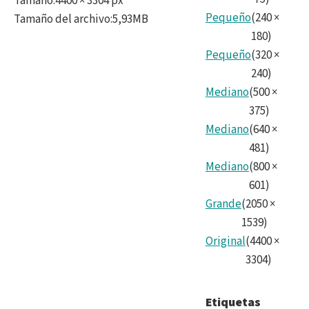
Tamaño
:
4400 × 3304 px
Pequeño
(
240
×
Tamaño del archivo
:
5,93MB
180
)
Pequeño
(
320
×
240
)
Mediano
(
500
×
375
)
Mediano
(
640
×
481
)
Mediano
(
800
×
601
)
Grande
(
2050
×
1539
)
Original
(
4400
×
3304
)
Etiquetas