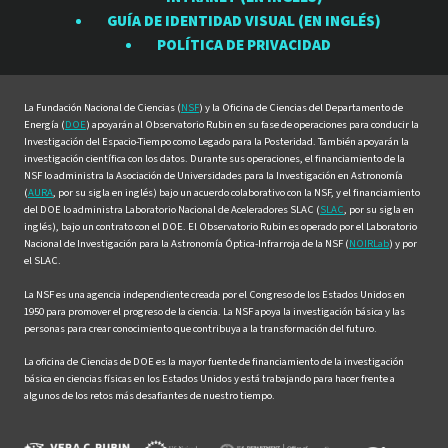
Rubin
Rubin
Rubin
Rubin
Rubin
GUÍA DE IDENTIDAD VISUAL (EN INGLÉS)
en
en
en
en
en
POLÍTICA DE PRIVACIDAD
Facebook
Instagram
LinkedIn
Twitter
YouTube
La Fundación Nacional de Ciencias (
NSF
) y la Oficina de Ciencias del Departamento de
Energía (
DOE
) apoyarán al Observatorio Rubin en su fase de operaciones para conducir la
Investigación del Espacio-Tiempo como Legado para la Posteridad. También apoyarán la
investigación científica con los datos. Durante sus operaciones, el financiamiento de la
NSF lo administra la Asociación de Universidades para la Investigación en Astronomía
(
AURA
, por su sigla en inglés) bajo un acuerdo colaborativo con la NSF, y el financiamiento
del DOE lo administra Laboratorio Nacional de Aceleradores SLAC (
SLAC
, por su sigla en
inglés), bajo un contrato con el DOE. El Observatorio Rubin es operado por el Laboratorio
Nacional de Investigación para la Astronomía Óptica-Infrarroja de la NSF (
NOIRLab
) y por
el SLAC.
La NSF es una agencia independiente creada por el Congreso de los Estados Unidos en
1950 para promover el progreso de la ciencia. La NSF apoya la investigación básica y las
personas para crear conocimiento que contribuya a la transformación del futuro.
La oficina de Ciencias de DOE es la mayor fuente de financiamiento de la investigación
básica en ciencias físicas en los Estados Unidos y está trabajando para hacer frente a
algunos de los retos más desafiantes de nuestro tiempo.