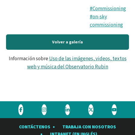
#Commissioning
#on-sky
commissioning
Volver a galería
Información sobre
Uso de las imágenes, videos, textos
web y música del Observatorio Rubin
Visite
Visite
Visite
Visite
Visite
el
el
el
el
el
CONTÁCTENOS
TRABAJA CON NOSOTROS
Observatorio
Observatorio
Observatorio
Observatorio
Observat
INTRANET (EN INGLÉS)