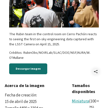
The Rubin team in the control room on Cerro Pachón reacts
to seeing the first on-sky engineering data captured with
the LSST Camera on April 15, 2025.
Créditos: RubinObs/NOIRLab/SLAC/DOE/NSF/AURA/W.
O'Mullane
Descargar imagen
Comp
P109
Acerca de la imagen
Tamaños
disponibles
first-
Fecha de creación
:
phot
Miniatura
(
100
×
15 de abril de 2025
75
)