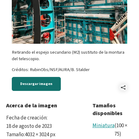
Retirando el espejo secundario (M2) sustituto de la montura
del telescopio.
Créditos: RubinObs/NSF/AURA/B. Stalder
Descargar imagen
Comp
M2Su
Acerca de la imagen
Tamaños
disponibles
Fecha de creación
:
Miniatura
(
100
×
18 de agosto de 2023
75
)
Tamaño
:
4032 × 3024 px