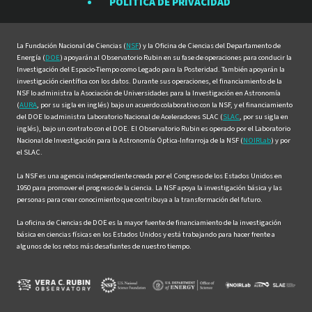
POLÍTICA DE PRIVACIDAD
Facebook
Instagram
LinkedIn
Twitter
YouTube
La Fundación Nacional de Ciencias (
NSF
) y la Oficina de Ciencias del Departamento de
Energía (
DOE
) apoyarán al Observatorio Rubin en su fase de operaciones para conducir la
Investigación del Espacio-Tiempo como Legado para la Posteridad. También apoyarán la
investigación científica con los datos. Durante sus operaciones, el financiamiento de la
NSF lo administra la Asociación de Universidades para la Investigación en Astronomía
(
AURA
, por su sigla en inglés) bajo un acuerdo colaborativo con la NSF, y el financiamiento
del DOE lo administra Laboratorio Nacional de Aceleradores SLAC (
SLAC
, por su sigla en
inglés), bajo un contrato con el DOE. El Observatorio Rubin es operado por el Laboratorio
Nacional de Investigación para la Astronomía Óptica-Infrarroja de la NSF (
NOIRLab
) y por
el SLAC.
La NSF es una agencia independiente creada por el Congreso de los Estados Unidos en
1950 para promover el progreso de la ciencia. La NSF apoya la investigación básica y las
personas para crear conocimiento que contribuya a la transformación del futuro.
La oficina de Ciencias de DOE es la mayor fuente de financiamiento de la investigación
básica en ciencias físicas en los Estados Unidos y está trabajando para hacer frente a
algunos de los retos más desafiantes de nuestro tiempo.