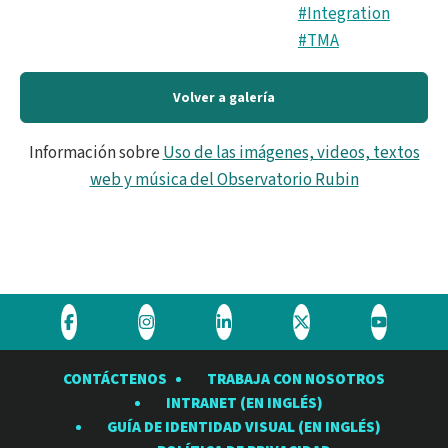
#Integration
#TMA
Volver a galería
Información sobre
Uso de las imágenes, videos, textos
web y música del Observatorio Rubin
Visite
Visite
Visite
Visite
Visite
el
el
el
el
el
CONTÁCTENOS
TRABAJA CON NOSOTROS
Observatorio
Observatorio
Observatorio
Observatorio
Observat
INTRANET (EN INGLÉS)
Rubin
Rubin
Rubin
Rubin
Rubin
GUÍA DE IDENTIDAD VISUAL (EN INGLÉS)
en
en
en
en
en