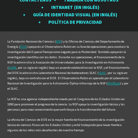
CONTÁCTENOS
TRABAJA CON NOSOTROS
Observatorio
Observatorio
Observatorio
Observatorio
Observat
INTRANET (EN INGLÉS)
Rubin
Rubin
Rubin
Rubin
Rubin
GUÍA DE IDENTIDAD VISUAL (EN INGLÉS)
en
en
en
en
en
POLÍTICA DE PRIVACIDAD
Facebook
Instagram
LinkedIn
Twitter
YouTube
La Fundación Nacional de Ciencias (
NSF
) y la Oficina de Ciencias del Departamento de
Energía (
DOE
) apoyarán al Observatorio Rubin en su fase de operaciones para conducir la
Investigación del Espacio-Tiempo como Legado para la Posteridad. También apoyarán la
investigación científica con los datos. Durante sus operaciones, el financiamiento de la
NSF lo administra la Asociación de Universidades para la Investigación en Astronomía
(
AURA
, por su sigla en inglés) bajo un acuerdo colaborativo con la NSF, y el financiamiento
del DOE lo administra Laboratorio Nacional de Aceleradores SLAC (
SLAC
, por su sigla en
inglés), bajo un contrato con el DOE. El Observatorio Rubin es operado por el Laboratorio
Nacional de Investigación para la Astronomía Óptica-Infrarroja de la NSF (
NOIRLab
) y por
el SLAC.
La NSF es una agencia independiente creada por el Congreso de los Estados Unidos en
1950 para promover el progreso de la ciencia. La NSF apoya la investigación básica y las
personas para crear conocimiento que contribuya a la transformación del futuro.
La oficina de Ciencias de DOE es la mayor fuente de financiamiento de la investigación
básica en ciencias físicas en los Estados Unidos y está trabajando para hacer frente a
algunos de los retos más desafiantes de nuestro tiempo.