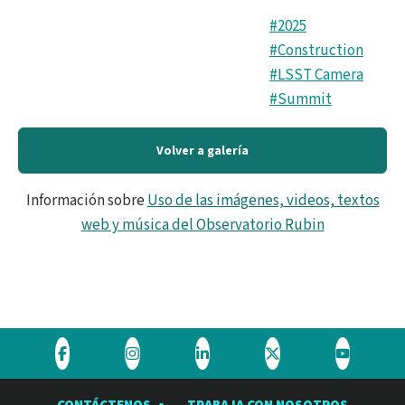
#2025
#Construction
#LSST Camera
#Summit
Volver a galería
Información sobre
Uso de las imágenes, videos, textos
web y música del Observatorio Rubin
Visite
Visite
Visite
Visite
Visite
el
el
el
el
el