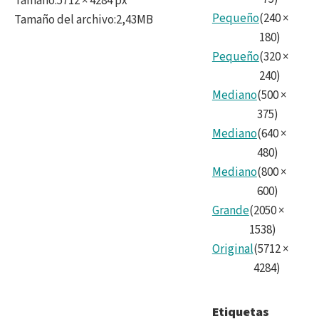
Tamaño
:
5712 × 4284 px
Pequeño
(
240
×
Tamaño del archivo
:
2,43MB
180
)
Pequeño
(
320
×
240
)
Mediano
(
500
×
375
)
Mediano
(
640
×
480
)
Mediano
(
800
×
600
)
Grande
(
2050
×
1538
)
Original
(
5712
×
4284
)
Etiquetas