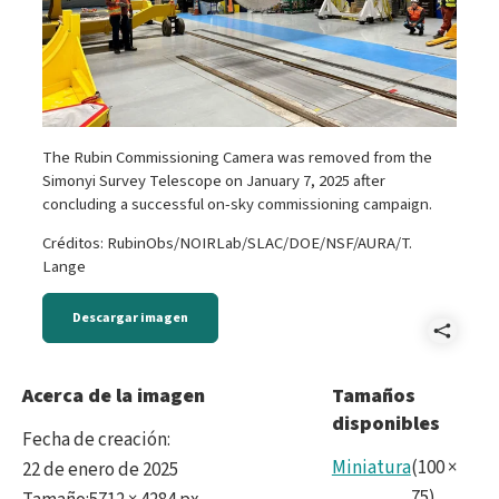
The Rubin Commissioning Camera was removed from the
Simonyi Survey Telescope on January 7, 2025 after
concluding a successful on-sky commissioning campaign.
Créditos: RubinObs/NOIRLab/SLAC/DOE/NSF/AURA/T.
Lange
Descargar imagen
Comp
IMG_
Acerca de la imagen
Tamaños
disponibles
Fecha de creación
:
Miniatura
(
100
×
22 de enero de 2025
75
)