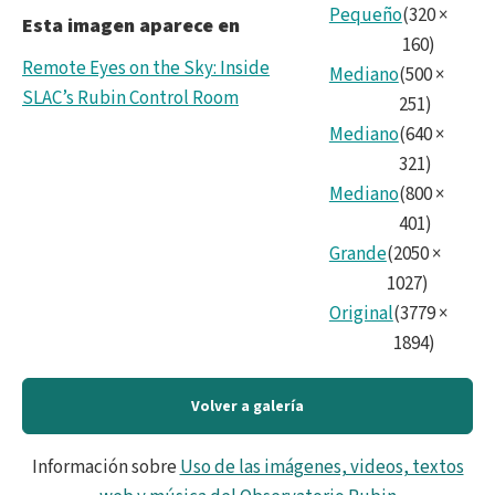
Pequeño
(
320
×
Esta imagen aparece en
160
)
Remote Eyes on the Sky: Inside
Mediano
(
500
×
SLAC’s Rubin Control Room
251
)
Mediano
(
640
×
321
)
Mediano
(
800
×
401
)
Grande
(
2050
×
1027
)
Original
(
3779
×
1894
)
Volver a galería
Información sobre
Uso de las imágenes, videos, textos