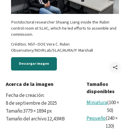
Postdoctoral researcher Shuang Liang inside the Rubin
control room at SLAC, which he led efforts to assemble and
commission.
Créditos: NSF–DOE Vera C. Rubin
Observatory/NOIRLab/SLAC/AURA/P. Marshall
Descargar imagen
Comp
ima
Acerca de la imagen
Tamaños
disponibles
(12)
Fecha de creación
:
(1)-
Miniatura
(
100
×
8 de septiembre de 2025
50
)
Tamaño
:
3779 × 1894 px
CC.ti
Pequeño
(
240
×
Tamaño del archivo
:
12,43MB
120
)