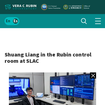
Localizar
Alternar
Español
Alte
búsqueda
el
men
contenido
de
del
nav
sitio
Shuang Liang in the Rubin control
room at SLAC
Volver a gale