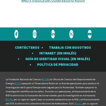
web y música del Observatorio Rubin
Visite
Visite
Visite
Visite
Visite
el
el
el
el
el
CONTÁCTENOS
TRABAJA CON NOSOTROS
Observatorio
Observatorio
Observatorio
Observatorio
Observat
INTRANET (EN INGLÉS)
Rubin
Rubin
Rubin
Rubin
Rubin
GUÍA DE IDENTIDAD VISUAL (EN INGLÉS)
en
en
en
en
en
POLÍTICA DE PRIVACIDAD
Facebook
Instagram
LinkedIn
Twitter
YouTube
La Fundación Nacional de Ciencias (
NSF
) y la Oficina de Ciencias del Departamento de
Energía (
DOE
) apoyarán al Observatorio Rubin en su fase de operaciones para conducir la
Investigación del Espacio-Tiempo como Legado para la Posteridad. También apoyarán la
investigación científica con los datos. Durante sus operaciones, el financiamiento de la
NSF lo administra la Asociación de Universidades para la Investigación en Astronomía
(
AURA
, por su sigla en inglés) bajo un acuerdo colaborativo con la NSF, y el financiamiento
del DOE lo administra Laboratorio Nacional de Aceleradores SLAC (
SLAC
, por su sigla en