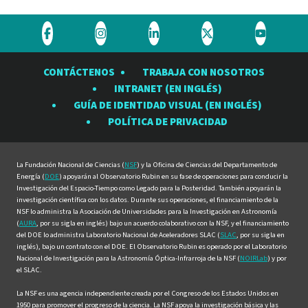
Visite
Visite
Visite
Visite
Visite
el
el
el
el
el
CONTÁCTENOS
TRABAJA CON NOSOTROS
Observatorio
Observatorio
Observatorio
Observatorio
Observat
INTRANET (EN INGLÉS)
Rubin
Rubin
Rubin
Rubin
Rubin
GUÍA DE IDENTIDAD VISUAL (EN INGLÉS)
en
en
en
en
en
POLÍTICA DE PRIVACIDAD
Facebook
Instagram
LinkedIn
Twitter
YouTube
La Fundación Nacional de Ciencias (
NSF
) y la Oficina de Ciencias del Departamento de
Energía (
DOE
) apoyarán al Observatorio Rubin en su fase de operaciones para conducir la
Investigación del Espacio-Tiempo como Legado para la Posteridad. También apoyarán la
investigación científica con los datos. Durante sus operaciones, el financiamiento de la
NSF lo administra la Asociación de Universidades para la Investigación en Astronomía
(
AURA
, por su sigla en inglés) bajo un acuerdo colaborativo con la NSF, y el financiamiento
del DOE lo administra Laboratorio Nacional de Aceleradores SLAC (
SLAC
, por su sigla en
inglés), bajo un contrato con el DOE. El Observatorio Rubin es operado por el Laboratorio
Nacional de Investigación para la Astronomía Óptica-Infrarroja de la NSF (
NOIRLab
) y por
el SLAC.
La NSF es una agencia independiente creada por el Congreso de los Estados Unidos en
1950 para promover el progreso de la ciencia. La NSF apoya la investigación básica y las