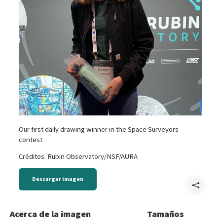
Our first daily drawing winner in the Space Surveyors
contest
Créditos: Rubin Observatory/NSF/AURA
Descargar imagen
Comp
AAS2
Acerca de la imagen
Tamaños