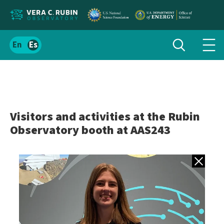
Localizar
Alternar
Español
Alte
búsqueda
el
men
contenido
de
del
nav
sitio
Visitors and activities at the Rubin
Observatory booth at AAS243
Volver a gale