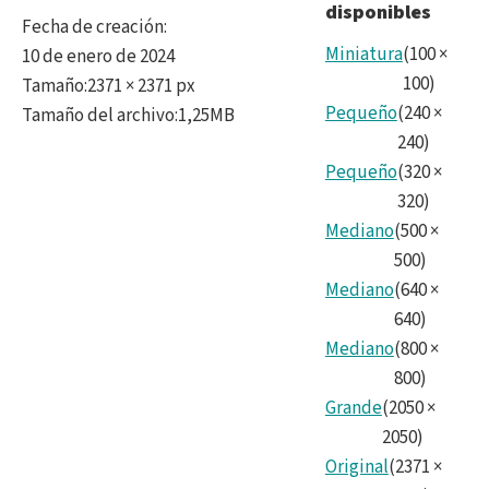
disponibles
4.jp
Fecha de creación
:
Miniatura
(
100
×
10 de enero de 2024
100
)
Tamaño
:
2371 × 2371 px
Pequeño
(
240
×
Tamaño del archivo
:
1,25MB
240
)
Pequeño
(
320
×
320
)
Mediano
(
500
×
500
)
Mediano
(
640
×
640
)
Mediano
(
800
×
800
)
Grande
(
2050
×
2050
)
Original
(
2371
×