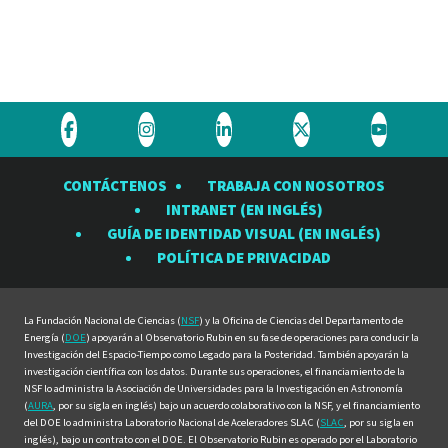
Visite
Visite
Visite
Visite
Visite
el
el
el
el
el
CONTÁCTENOS
TRABAJA CON NOSOTROS
Observatorio
Observatorio
Observatorio
Observatorio
Observat
INTRANET (EN INGLÉS)
Rubin
Rubin
Rubin
Rubin
Rubin
GUÍA DE IDENTIDAD VISUAL (EN INGLÉS)
en
en
en
en
en
POLÍTICA DE PRIVACIDAD
Facebook
Instagram
LinkedIn
Twitter
YouTube
La Fundación Nacional de Ciencias (
NSF
) y la Oficina de Ciencias del Departamento de
Energía (
DOE
) apoyarán al Observatorio Rubin en su fase de operaciones para conducir la
Investigación del Espacio-Tiempo como Legado para la Posteridad. También apoyarán la
investigación científica con los datos. Durante sus operaciones, el financiamiento de la
NSF lo administra la Asociación de Universidades para la Investigación en Astronomía
(
AURA
, por su sigla en inglés) bajo un acuerdo colaborativo con la NSF, y el financiamiento
del DOE lo administra Laboratorio Nacional de Aceleradores SLAC (
SLAC
, por su sigla en
inglés), bajo un contrato con el DOE. El Observatorio Rubin es operado por el Laboratorio