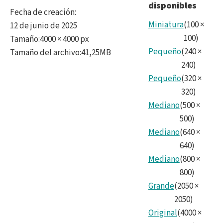
disponibles
Fecha de creación
:
Miniatura
(
100
×
12 de junio de 2025
100
)
Tamaño
:
4000 × 4000 px
Pequeño
(
240
×
Tamaño del archivo
:
41,25MB
240
)
Pequeño
(
320
×
320
)
Mediano
(
500
×
500
)
Mediano
(
640
×
640
)
Mediano
(
800
×
800
)
Grande
(
2050
×
2050
)
Original
(
4000
×