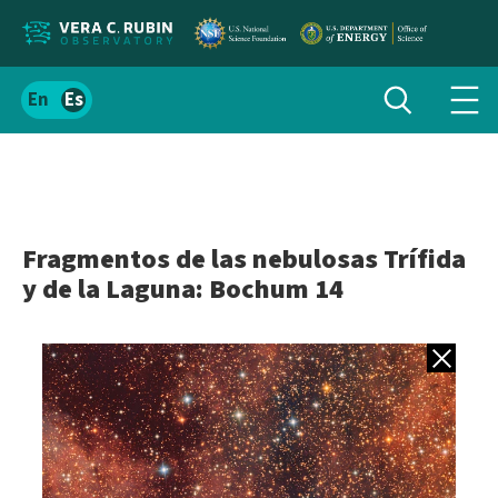
Localizar
Alternar
Español
Alte
búsqueda
el
men
contenido
de
del
nav
sitio
Fragmentos de las nebulosas Trífida
y de la Laguna: Bochum 14
Volver a gale