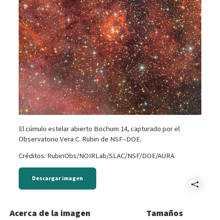
El cúmulo estelar abierto Bochum 14, capturado por el
Observatorio Vera C. Rubin de NSF–DOE.
Créditos: RubinObs/NOIRLab/SLAC/NSF/DOE/AURA
Descargar imagen
Comp
noir
Acerca de la imagen
Tamaños