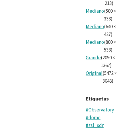
213
)
Mediano
(
500
×
333
)
Mediano
(
640
×
427
)
Mediano
(
800
×
533
)
Grande
(
2050
×
1367
)
Original
(
5472
×
3648
)
Etiquetas
#Observatory
#dome
#zsl_sdr