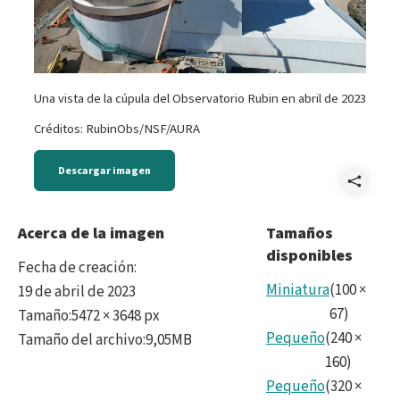
Una vista de la cúpula del Observatorio Rubin en abril de 2023
Créditos: RubinObs/NSF/AURA
Descargar imagen
Comp
Rubi
Acerca de la imagen
Tamaños
disponibles
Fecha de creación
:
Miniatura
(
100
×
19 de abril de 2023
67
)
Tamaño
:
5472 × 3648 px
Pequeño
(
240
×
Tamaño del archivo
:
9,05MB
160
)
Pequeño
(
320
×