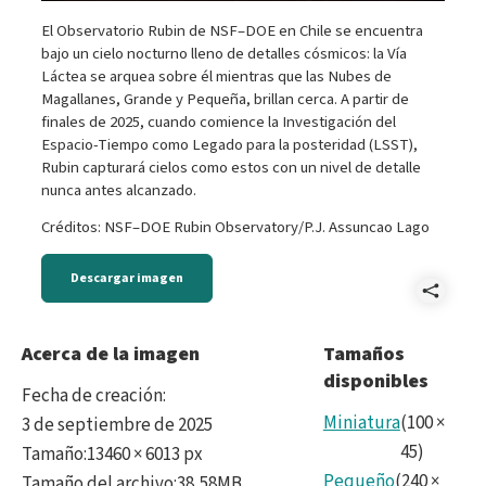
El Observatorio Rubin de NSF–DOE en Chile se encuentra
bajo un cielo nocturno lleno de detalles cósmicos: la Vía
Láctea se arquea sobre él mientras que las Nubes de
Magallanes, Grande y Pequeña, brillan cerca. A partir de
finales de 2025, cuando comience la Investigación del
Espacio-Tiempo como Legado para la posteridad (LSST),
Rubin capturará cielos como estos con un nivel de detalle
nunca antes alcanzado.
Créditos: NSF–DOE Rubin Observatory/P.J. Assuncao Lago
Descargar imagen
Comp
MWp
Acerca de la imagen
Tamaños
disponibles
Fecha de creación
:
Miniatura
(
100
×
3 de septiembre de 2025
45
)
Tamaño
:
13460 × 6013 px
Pequeño
(
240
×
Tamaño del archivo
:
38,58MB