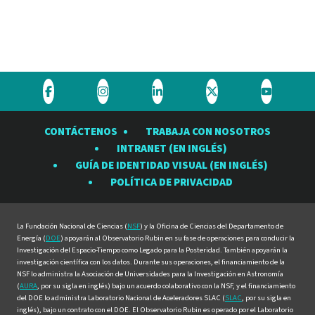
Visite
Visite
Visite
Visite
Visite
el
el
el
el
el
CONTÁCTENOS
TRABAJA CON NOSOTROS
Observatorio
Observatorio
Observatorio
Observatorio
Observat
INTRANET (EN INGLÉS)
Rubin
Rubin
Rubin
Rubin
Rubin
GUÍA DE IDENTIDAD VISUAL (EN INGLÉS)
en
en
en
en
en
POLÍTICA DE PRIVACIDAD
Facebook
Instagram
LinkedIn
Twitter
YouTube
La Fundación Nacional de Ciencias (
NSF
) y la Oficina de Ciencias del Departamento de
Energía (
DOE
) apoyarán al Observatorio Rubin en su fase de operaciones para conducir la
Investigación del Espacio-Tiempo como Legado para la Posteridad. También apoyarán la
investigación científica con los datos. Durante sus operaciones, el financiamiento de la
NSF lo administra la Asociación de Universidades para la Investigación en Astronomía
(
AURA
, por su sigla en inglés) bajo un acuerdo colaborativo con la NSF, y el financiamiento
del DOE lo administra Laboratorio Nacional de Aceleradores SLAC (
SLAC
, por su sigla en
inglés), bajo un contrato con el DOE. El Observatorio Rubin es operado por el Laboratorio